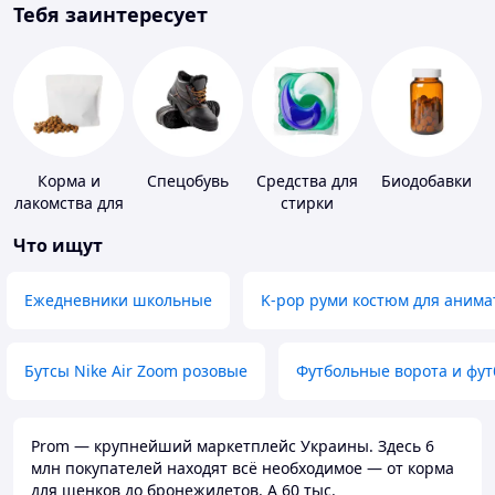
Тебя заинтересует
Корма и
Спецобувь
Средства для
Биодобавки
лакомства для
стирки
домашних
Что ищут
животных и
птиц
Ежедневники школьные
K-pop руми костюм для анима
Бутсы Nike Air Zoom розовые
Футбольные ворота и фу
Prom — крупнейший маркетплейс Украины. Здесь 6
млн покупателей находят всё необходимое — от корма
для щенков до бронежилетов. А 60 тыс.