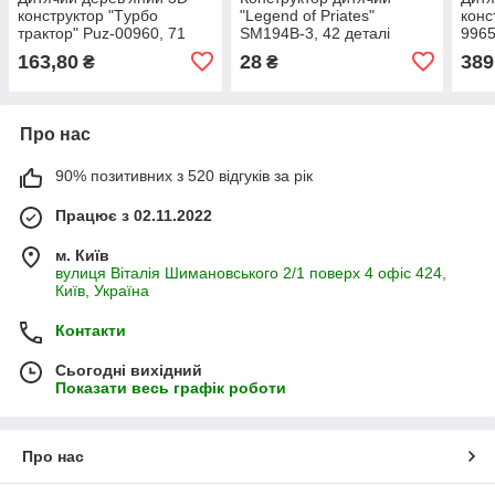
конструктор "Tурбо
"Legend of Priates"
конс
трактор" Puz-00960, 71
SM194B-3, 42 деталі
9965
деталь
163,80
28
389
₴
₴
Про нас
90% позитивних з 520 відгуків за рік
Працює з 02.11.2022
м. Київ
вулиця Віталія Шимановського 2/1 поверх 4 офіс 424,
Київ, Україна
Контакти
Сьогодні вихідний
Показати весь графік роботи
Про нас