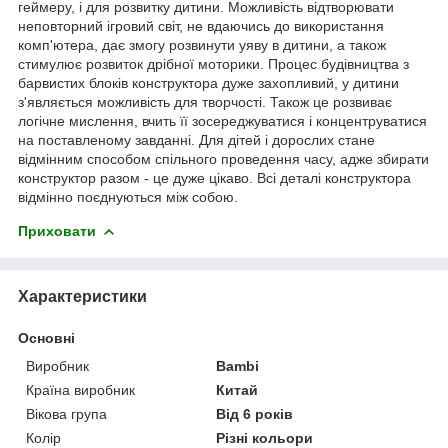
геймеру, і для розвитку дитини. Можливість відтворювати
неповторний ігровий світ, не вдаючись до використання
комп'ютера, дає змогу розвинути уяву в дитини, а також
стимулює розвиток дрібної моторики. Процес будівництва з
барвистих блоків конструктора дуже захопливий, у дитини
з'являється можливість для творчості. Також це розвиває
логічне мислення, вчить її зосереджуватися і концентруватися
на поставленому завданні. Для дітей і дорослих стане
відмінним способом спільного проведення часу, адже збирати
конструктор разом - це дуже цікаво. Всі деталі конструктора
відмінно поєднуються між собою.
Приховати
Характеристики
Основні
Виробник
Bambi
Країна виробник
Китай
Вікова група
Від 6 років
Колір
Різні кольори