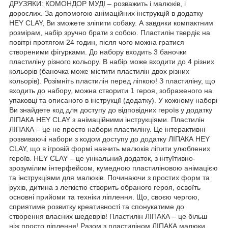
ДРУЗЯКИ: КОМОНДОР МУДІ – розважить і малюків, і
дорослих. За допомогою анімаційних інструкцій в додатку
HEY CLAY, Ви зможете зліпити собаку. А завдяки компактним
розмірам, набір зручно брати з собою. Пластилін твердіє на
повітрі протягом 24 годин, після чого можна гратися
створеними фігурками. До набору входить 3 баночки
пластиліну різного кольору. В набір може входити до 4 різних
кольорів (баночка може містити пластилін двох різних
кольорів). Розімніть пластилін перед ліпкою! З пластиліну, що
входить до набору, можна створити 1 героя, зображеного на
упаковці та описаного в інструкції (додатку). У кожному наборі
Ви знайдете код для доступу до відповідних героїв у додатку
ЛІПАКА HEY CLAY з анімаційними інструкціями. Пластилін
ЛІПАКА – це не просто набори пластиліну. Це інтерактивні
розвиваючі набори з кодом доступу до додатку ЛІПАКА HEY
CLAY, що в ігровій формі навчить малюків ліпити улюблених
героїв. HEY CLAY – це унікальний додаток, з інтуїтивно-
зрозумілим інтерфейсом, кумедною пластиліновою анімацією
та інструкціями для малюків. Починаючи з простих форм та
рухів, дитина з легкістю створить обраного героя, освоїть
основні прийоми та техніки ліплення. Що, своєю чергою,
сприятиме розвитку креативності та спонукатиме до
створення власних шедеврів! Пластилін ЛІПАКА – це більш
ніж просто ліплення! Разом з пластиліном ЛІПАКА малюки