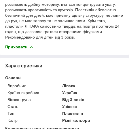
розвивають дрібну моторику, вчаться концентрувати увагу,
розвивають креативність та кругозір. Пластилін абсолютно
безпечний для дітей, має приємну щільну структуру, не липне
до рук, не має запаху та не залишає плям. Крім того,
пластилін ЛІПАКА самостійно твердіє на повітрі протягом 24
годин, що дозволяє гратися створеними фігурками.
Рекомендовано для дітей від 3 років.
Приховати
Характеристики
Основні
Виробник
Ліпака
Країна виробник
Україна
Вікова група
Від 3 років
Стать
Унісекс
Тип
Пластилін
Колір
Різні кольори
Користувальницькі характеристики