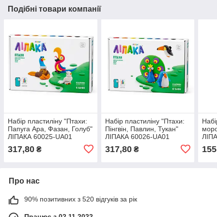
Подібні товари компанії
Набір пластиліну "Птахи:
Набір пластиліну "Птахи:
Набі
Папуга Ара, Фазан, Голуб"
Пінгвін, Павлин, Тукан"
моро
ЛІПАКА 60025-UA01
ЛІПАКА 60026-UA01
ЛІП
самостійно твердіє
самостійно твердіє
само
317,80
317,80
155
₴
₴
Про нас
90% позитивних з 520 відгуків за рік
Працює з 02.11.2022