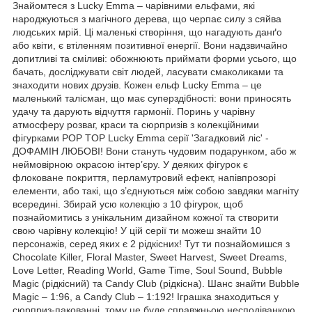
Знайомтеся з Lucky Emma – чарівними ельфами, які
народжуються з магічного дерева, що черпає силу з сяйва
людських мрій. Ці маленькі створіння, що нагадують данґо
або квіти, є втіленням позитивної енергії. Вони надзвичайно
допитливі та сміливі: обожнюють приймати форми усього, що
бачать, досліджувати світ людей, ласувати смаколиками та
знаходити нових друзів. Кожен ельф Lucky Emma – це
маленький талісман, що має суперздібності: вони приносять
удачу та дарують відчуття гармонії. Поринь у чарівну
атмосферу розваг, краси та сюрпризів з колекційними
фігурками POP TOP Lucky Emma серії 'Загадковий ліс' -
ДОФАМІН ЛЮБОВІ! Вони стануть чудовим подарунком, або ж
неймовірною окрасою інтер’єру. У деяких фігурок є
флоковане покриття, перламутровий ефект, напівпрозорі
елементи, або такі, що з’єднуються між собою завдяки магніту
всередині. Збирай усю колекцію з 10 фігурок, щоб
познайомитись з унікальним дизайном кожної та створити
свою чарівну колекцію! У цій серії ти можеш знайти 10
персонажів, серед яких є 2 рідкісних! Тут ти познайомишся з
Chocolate Killer, Floral Master, Sweet Harvest, Sweet Dreams,
Love Letter, Reading World, Game Time, Soul Sound, Bubble
Magic (рідкісний) та Candy Club (рідкісна). Шанс знайти Bubble
Magic – 1:96, а Candy Club – 1:192! Іграшка знаходиться у
сюрприз-пакованні, тому це буде справжньою несподіванкою