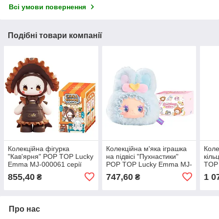
Всі умови повернення
Подібні товари компанії
Колекційна фігурка
Колекційна м'яка іграшка
Коле
"Кав'ярня" POP TOP Lucky
на підвісі "Пухнастики"
кіль
Emma MJ-000061 серії
POP TOP Lucky Emma MJ-
TOP
"Загадковий ліс"
000086 серії "Lovely
0000
855,40
747,60
1 0
₴
₴
Emma"
Emm
Про нас