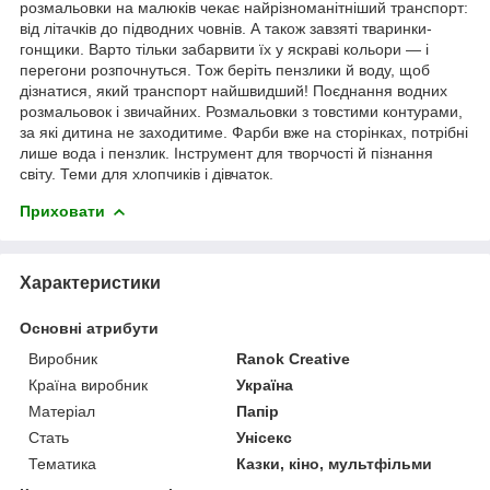
розмальовки на малюків чекає найрізноманітніший транспорт:
від літачків до підводних човнів. А також завзяті тваринки-
гонщики. Варто тільки забарвити їх у яскраві кольори — і
перегони розпочнуться. Тож беріть пензлики й воду, щоб
дізнатися, який транспорт найшвидший! Поєднання водних
розмальовок і звичайних. Розмальовки з товстими контурами,
за які дитина не заходитиме. Фарби вже на сторінках, потрібні
лише вода і пензлик. Інструмент для творчості й пізнання
світу. Теми для хлопчиків і дівчаток.
Приховати
Характеристики
Основні атрибути
Виробник
Ranok Creative
Країна виробник
Україна
Матеріал
Папір
Стать
Унісекс
Тематика
Казки, кіно, мультфільми