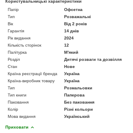
Користувальницькі характеристики
Папір
Офсетна
Тип
Розважальні
Вік
Від 2 років
Гарантія
14 днів
Рік видання
2024
Кількість сторінок
12
Палітурка
М'який
Розділ
Дитячі розваги та дозвілля
Стан
Нове
Країна реєстрації бренда
Україна
Країна-виробник товару
Україна
Тип
Розмальовки
Тип книги
Паперова
Паковання
Без паковання
Колір
Різні кольори
Мова видання
Український
Приховати