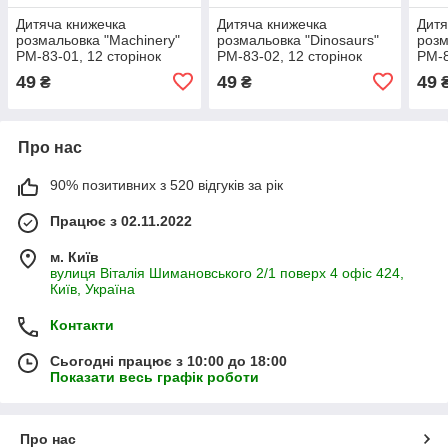
Дитяча книжечка
Дитяча книжечка
Дитя
розмальовка "Machinery"
розмальовка "Dinosaurs"
розм
РМ-83-01, 12 сторінок
РМ-83-02, 12 сторінок
РМ-8
49
49
49
₴
₴
Про нас
90% позитивних з 520 відгуків за рік
Працює з 02.11.2022
м. Київ
вулиця Віталія Шимановського 2/1 поверх 4 офіс 424,
Київ, Україна
Контакти
Сьогодні працює з 10:00 до 18:00
Показати весь графік роботи
Про нас