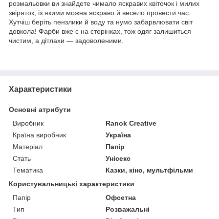
розмальовки ви знайдете чимало яскравих квіточок і милих
звіряток, із якими можна яскраво й весело провести час.
Хутчіш беріть пензлики й воду та нумо забарвлювати світ
довкола! Фарби вже є на сторінках, тож одяг залишиться
чистим, а дітлахи — задоволеними.
Характеристики
Основні атрибути
Виробник
Ranok Creative
Країна виробник
Україна
Матеріал
Папір
Стать
Унісекс
Тематика
Казки, кіно, мультфільми
Користувальницькі характеристики
Папір
Офсетна
Тип
Розважальні