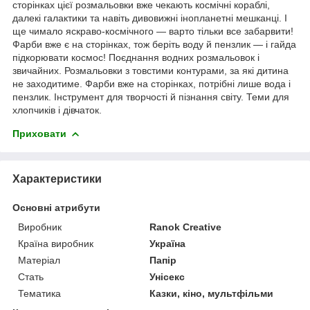
сторінках цієї розмальовки вже чекають космічні кораблі,
далекі галактики та навіть дивовижні інопланетні мешканці. І
ще чимало яскраво-космічного — варто тільки все забарвити!
Фарби вже є на сторінках, тож беріть воду й пензлик — і гайда
підкорювати космос! Поєднання водних розмальовок і
звичайних. Розмальовки з товстими контурами, за які дитина
не заходитиме. Фарби вже на сторінках, потрібні лише вода і
пензлик. Інструмент для творчості й пізнання світу. Теми для
хлопчиків і дівчаток.
Приховати
Характеристики
Основні атрибути
Виробник
Ranok Creative
Країна виробник
Україна
Матеріал
Папір
Стать
Унісекс
Тематика
Казки, кіно, мультфільми