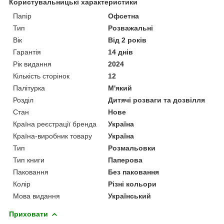
Користувальницькі характеристики
Папір
Офсетна
Тип
Розважальні
Вік
Від 2 років
Гарантія
14 днів
Рік видання
2024
Кількість сторінок
12
Палітурка
М'який
Розділ
Дитячі розваги та дозвілля
Стан
Нове
Країна реєстрації бренда
Україна
Країна-виробник товару
Україна
Тип
Розмальовки
Тип книги
Паперова
Паковання
Без паковання
Колір
Різні кольори
Мова видання
Український
Приховати