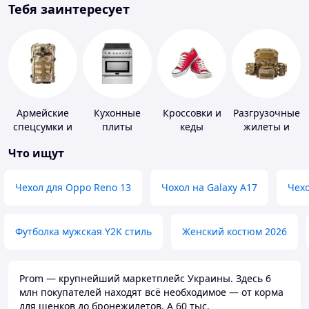
Тебя заинтересует
Армейские
Кухонные
Кроссовки и
Разгрузочные
спецсумки и
плиты
кеды
жилеты и
рюкзаки
плитоноски
Что ищут
без плит
Чехол для Oppo Reno 13
Чохол на Galaxy A17
Чехо
Футболка мужская Y2K стиль
Женский костюм 2026
Prom — крупнейший маркетплейс Украины. Здесь 6
млн покупателей находят всё необходимое — от корма
для щенков до бронежилетов. А 60 тыс.