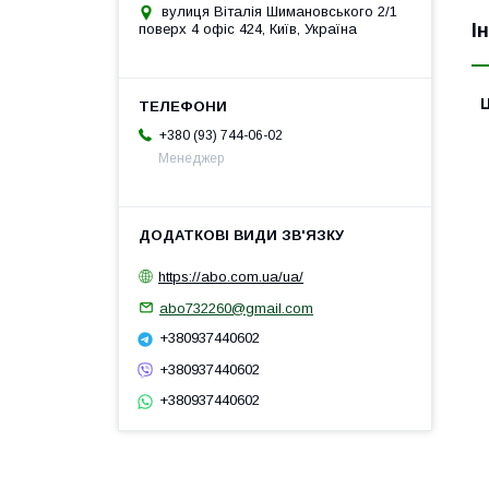
вулиця Віталія Шимановського 2/1
І
поверх 4 офіс 424, Київ, Україна
Ц
+380 (93) 744-06-02
Менеджер
https://abo.com.ua/ua/
abo732260@gmail.com
+380937440602
+380937440602
+380937440602