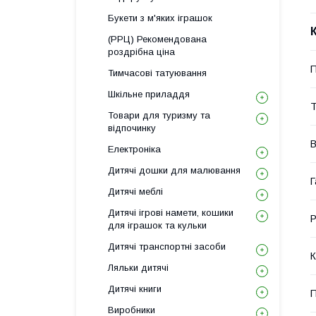
Букети з м'яких іграшок
(РРЦ) Рекомендована
роздрібна ціна
П
Тимчасові татуювання
Шкільне приладдя
Т
Товари для туризму та
відпочинку
В
Електроніка
Дитячі дошки для малювання
Г
Дитячі меблі
Дитячі ігрові намети, кошики
Р
для іграшок та кульки
Дитячі транспортні засоби
К
Ляльки дитячі
Дитячі книги
П
Виробники