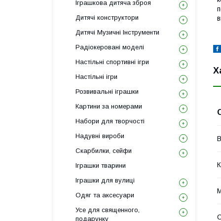
Іграшкова дитяча зброя
п
Дитячі конструктори
в
Дитячі Музичні Інструменти
Радіокеровані моделі
Настільні спортивні ігри
Х
Настільні ігри
Розвивальні іграшки
Картини за номерами
Набори для творчості
Надувні вироби
В
Скарбилки, сейфи
К
Іграшки тварини
Іграшки для вулиці
М
Одяг та аксесуари
Усе для священного,
С
подарунку