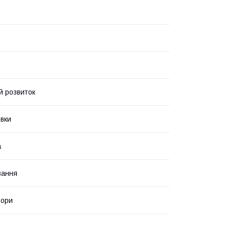
й розвиток
вки
а
вання
ьори