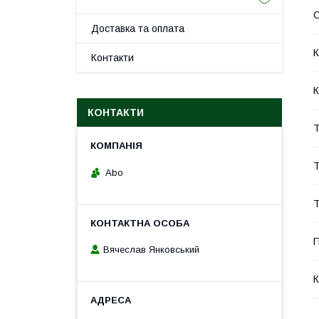
Доставка та оплата
К
Контакти
К
КОНТАКТИ
Т
Т
Abo
Т
П
Вячеслав Янковський
К