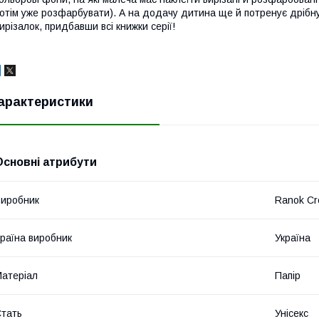
отім уже розфарбувати). А на додачу дитина ще й потренує дрібну
ирізалок, придбавши всі книжки серії!
арактеристики
Основні атрибути
иробник
Ranok Cr
раїна виробник
Україна
атеріал
Папір
тать
Унісекс