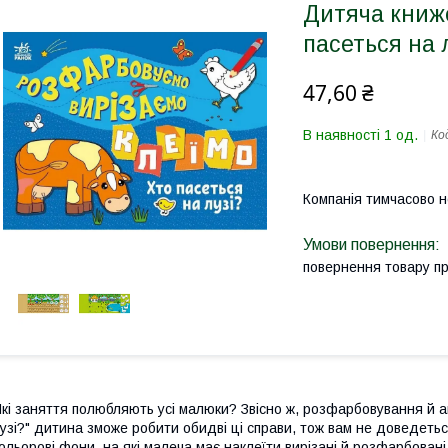
Дитяча книж
пасеться на 
47,60 ₴
В наявності 1 од.
Ко
Компанія тимчасово 
повернення товару п
кі заняття полюбляють усі малюки? Звісно ж, розфарбовування й а
узі?" дитина зможе робити обидві ці справи, тож вам не доведеться 
ольорові фони, на які малеча має наклеїти вирізані й розфарбовані