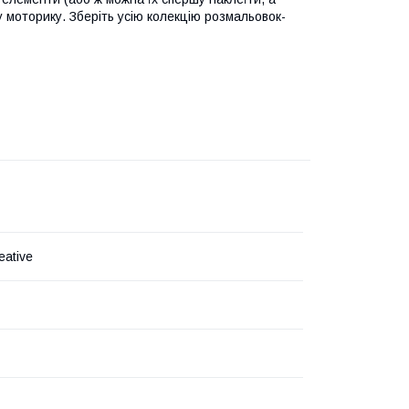
 моторику. Зберіть усію колекцію розмальовок-
eative