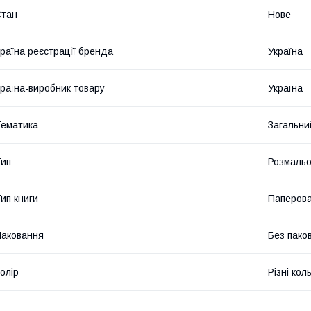
Стан
Нове
раїна реєстрації бренда
Україна
раїна-виробник товару
Україна
ематика
Загальни
ип
Розмальо
ип книги
Паперов
аковання
Без пако
олір
Різні кол