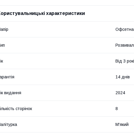
Користувальницькі характеристики
апір
Офсетна
ип
Розвивал
ік
Від 3 рок
арантія
14 днів
ік видання
2024
ількість сторінок
8
алітурка
М'який