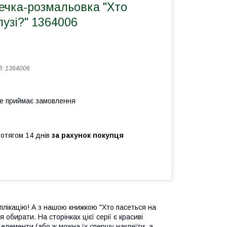
ечка-розмальовка "Хто
лузі?" 1364006
д:
1364006
не приймає замовлення
ротягом 14 днів
за рахунок покупця
плікацію! А з нашою книжкою "Хто пасеться на
обирати. На сторінках цієї серії є красиві
 елементи (або ж можна їх спершу наклеїти, а