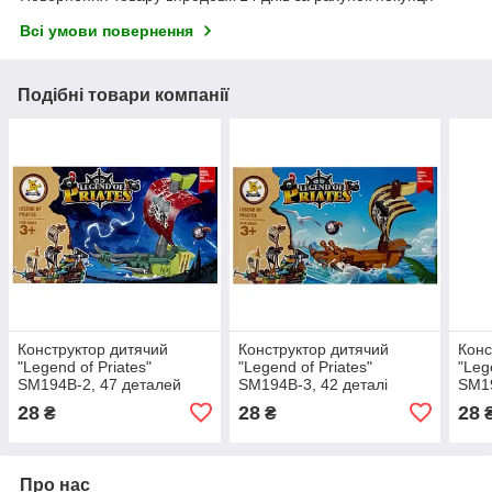
Всі умови повернення
Подібні товари компанії
Конструктор дитячий
Конструктор дитячий
Конс
"Legend of Priates"
"Legend of Priates"
"Leg
SM194B-2, 47 деталей
SM194B-3, 42 деталі
SM19
28
28
28
₴
₴
Про нас