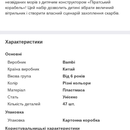
незвіданих морів з дитячим конструктором «Піратський
корабель»! Цей набір дозволить дитині зібрати величний
вітрильник і створити власний сценарій захоплення скарбів.
Характеристики
Основні
Виробник
Bambi
Країна виробник
Китай
Вікова група
Від 6 років
Колір
Різні кольори
Матеріал
Пластмаса
Стать
Унісекс
Кількість деталей
47 шт.
Упаковка
Упаковка
Картонна коробка
Користувальницькі характеристики