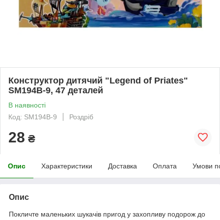
Конструктор дитячий "Legend of Priates"
SM194B-9, 47 деталей
В наявності
Код: SM194B-9
Роздріб
28
₴
Опис
Характеристики
Доставка
Оплата
Умови п
Опис
Покличте маленьких шукачів пригод у захопливу подорож до