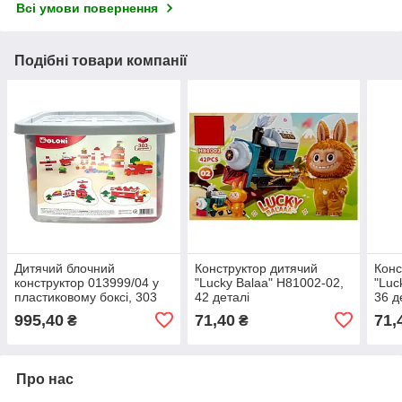
Всі умови повернення
Подібні товари компанії
Дитячий блочний
Конструктор дитячий
Конс
конструктор 013999/04 у
"Lucky Balaa" H81002-02,
"Luc
пластиковому боксі, 303
42 деталі
36 д
деталі
995,40
71,40
71,
₴
₴
Про нас