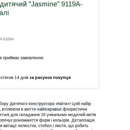
дитячий "Jasmine" 9119A-
алі
A-9169A
не приймає замовлення
ротягом 14 днів
за рахунок покупця
бору Дитячого конструктора «Квіти»! Цей набір
в, втілюючи в життя найяскравіші флористичні
еталі для складання 16 унікальних моделей квітів
печує різноманіття форм і кольорів. Деталізація
 імітації пелюсток, стебел і листя, що робить