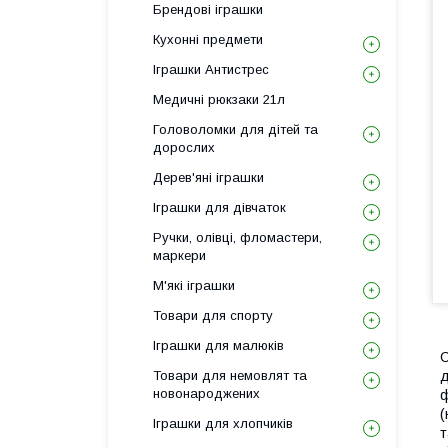
Брендові іграшки
Кухонні предмети
Іграшки Антистрес
Медичні рюкзаки 21л
Головоломки для дітей та
дорослих
Дерев'яні іграшки
Іграшки для дівчаток
Ручки, олівці, фломастери,
маркери
М'які іграшки
Товари для спорту
Іграшки для малюків
С
Товари для немовлят та
д
новонароджених
ф
(
Іграшки для хлопчиків
т