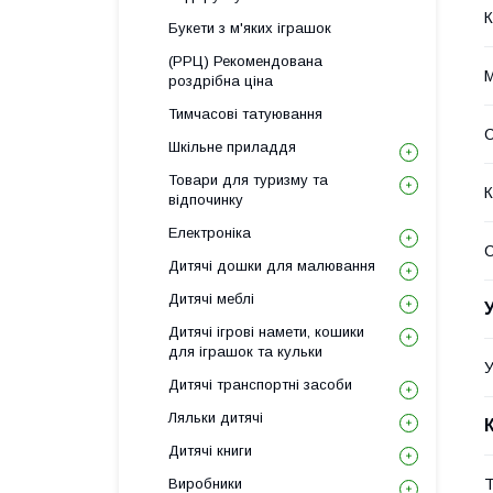
К
Букети з м'яких іграшок
(РРЦ) Рекомендована
М
роздрібна ціна
Тимчасові татуювання
С
Шкільне приладдя
Товари для туризму та
К
відпочинку
Електроніка
Дитячі дошки для малювання
Дитячі меблі
Дитячі ігрові намети, кошики
для іграшок та кульки
У
Дитячі транспортні засоби
Ляльки дитячі
Дитячі книги
Виробники
Т