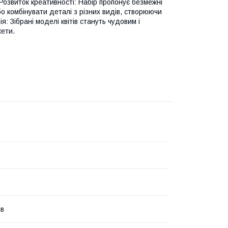
Розвиток креативності: Набір пропонує безмежні
о комбінувати деталі з різних видів, створюючи
 Зібрані моделі квітів стануть чудовим і
кети.
ів