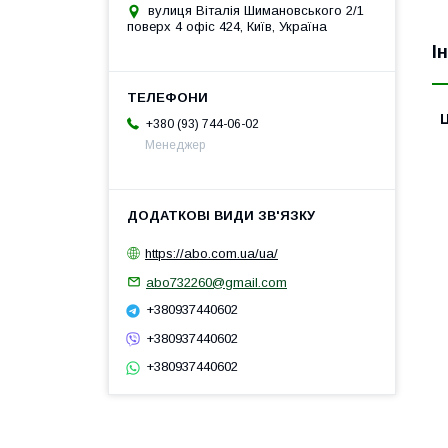
вулиця Віталія Шимановського 2/1
поверх 4 офіс 424, Київ, Україна
І
Ц
+380 (93) 744-06-02
Менеджер
https://abo.com.ua/ua/
abo732260@gmail.com
+380937440602
+380937440602
+380937440602