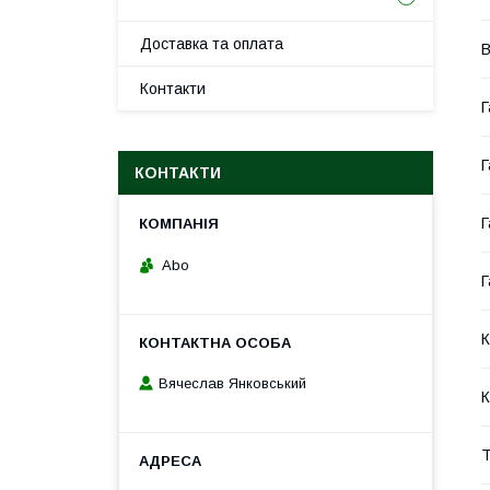
Доставка та оплата
В
Контакти
Г
Г
КОНТАКТИ
Г
Abo
Г
К
Вячеслав Янковський
К
Т