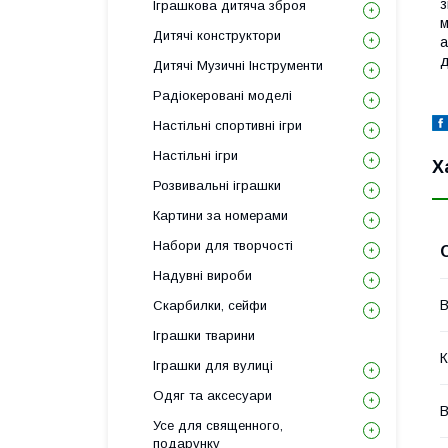
з
Іграшкова дитяча зброя
м
Дитячі конструктори
а
д
Дитячі Музичні Інструменти
Радіокеровані моделі
Настільні спортивні ігри
Настільні ігри
Х
Розвивальні іграшки
Картини за номерами
Набори для творчості
Надувні вироби
В
Скарбилки, сейфи
Іграшки тварини
К
Іграшки для вулиці
Одяг та аксесуари
В
Усе для священного,
подарунку