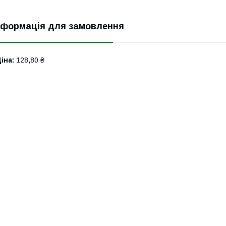
нформація для замовлення
іна:
128,80 ₴