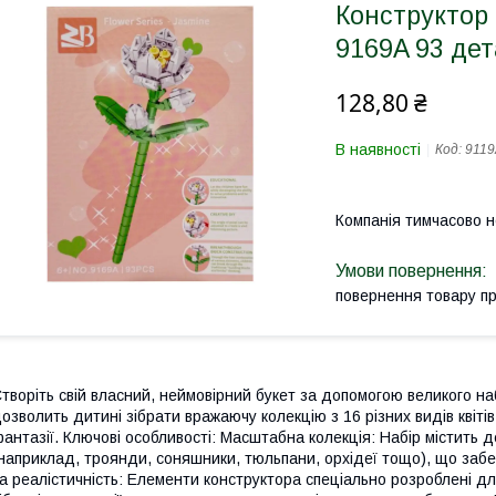
Конструктор 
9169A 93 дет
128,80 ₴
В наявності
Код:
9119
Компанія тимчасово 
повернення товару п
творіть свій власний, неймовірний букет за допомогою великого на
озволить дитині зібрати вражаючу колекцію з 16 різних видів квіті
антазії. Ключові особливості: Масштабна колекція: Набір містить д
наприклад, троянди, соняшники, тюльпани, орхідеї тощо), що забез
а реалістичність: Елементи конструктора спеціально розроблені для