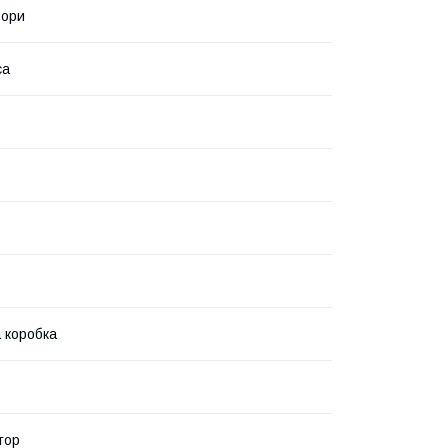
ьори
са
 коробка
тор