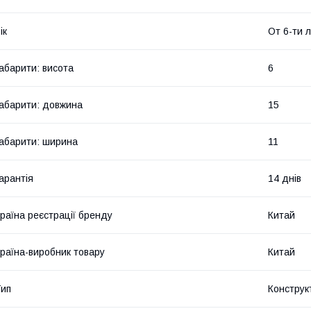
ік
От 6-ти 
абарити: висота
6
абарити: довжина
15
абарити: ширина
11
арантія
14 днів
раїна реєстрації бренду
Китай
раїна-виробник товару
Китай
ип
Конструк