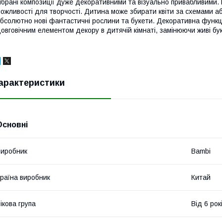
ібрані композиції дуже декоративними та візуально привабливими. 
ожливості для творчості. Дитина може збирати квіти за схемами аб
бсолютно нові фантастичні рослини та букети. Декоративна функція:
овговічним елементом декору в дитячій кімнаті, замінюючи живі бу
арактеристики
Основні
иробник
Bambi
раїна виробник
Китай
ікова група
Від 6 рок