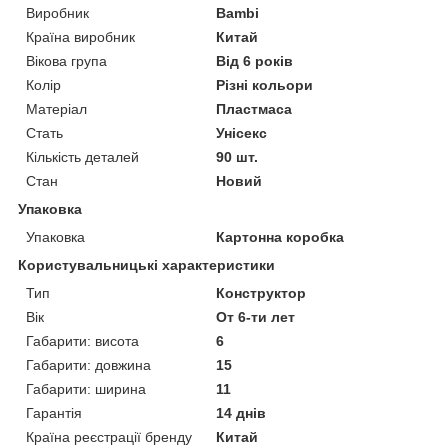
Виробник
Bambi
Країна виробник
Китай
Вікова група
Від 6 років
Колір
Різні кольори
Матеріал
Пластмаса
Стать
Унісекс
Кількість деталей
90 шт.
Стан
Новий
Упаковка
Упаковка
Картонна коробка
Користувальницькі характеристики
Тип
Конструктор
Вік
От 6-ти лет
Габарити: висота
6
Габарити: довжина
15
Габарити: ширина
11
Гарантія
14 днів
Країна реєстрації бренду
Китай