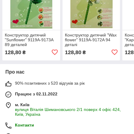
Конструктор дитячий
Конструктор дитячий "Wax
Конс
"Sunflower" 9119A-9173A
flower" 9119A-9172A 94
"Kap
89 деталей
деталі
дет
128,80
128,80
128
₴
₴
Про нас
90% позитивних з 520 відгуків за рік
Працює з 02.11.2022
м. Київ
вулиця Віталія Шимановського 2/1 поверх 4 офіс 424,
Київ, Україна
Контакти