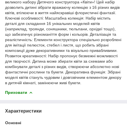
великого набору Дитячого конструктора «Квіти»! Цей набір
дозволить дитині зібрати вражаючу колекцію з 16 різних видів
квітів, втілюючи в життя найяскравіші флористичні фантазії.
Ключові особливості: Масштабна колекція: Набір містить
деталі для складання 16 унікальних моделей квітів
(наприклад, троянди, соняшники, тюльпани, орхідеї тощо),
що забезпечує різноманіття форм і кольорів. Деталізація та
реалістичність: Елементи конструктора спеціально розроблені
для імітації пелюсток, стебел і листя, що робить зібрані
композиції дуже декоративними та візуально привабливими.
Розвиток креативності: Набір пропонує безмежні можливості
для творчості. Дитина може збирати квіти за схемами або
комбінувати деталі з різних видів, створюючи абсолютно нові
фантастичні рослини та букети. Декоративна функція: Зібрані
моделі квітів стануть чудовим і довговічним елементом декору
в дитячій кімнаті, замінюючи живі букети.
Приховати
Характеристики
Основні