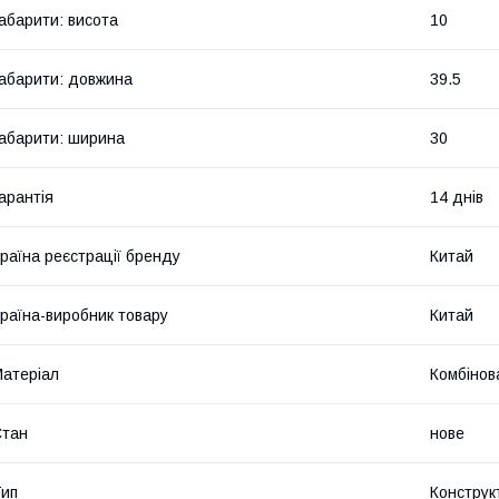
абарити: висота
10
абарити: довжина
39.5
абарити: ширина
30
арантія
14 днів
раїна реєстрації бренду
Китай
раїна-виробник товару
Китай
атеріал
Комбінов
Стан
нове
ип
Конструк