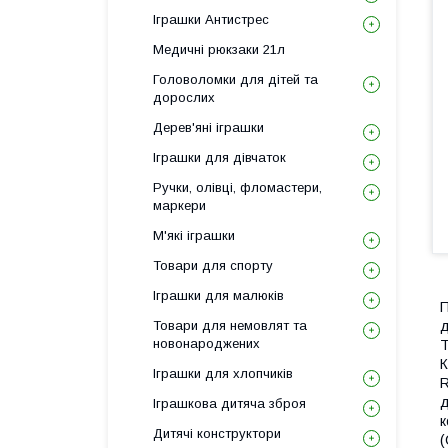
Іграшки Антистрес
Медичні рюкзаки 21л
Головоломки для дітей та
дорослих
Дерев'яні іграшки
Іграшки для дівчаток
Ручки, олівці, фломастери,
маркери
М'які іграшки
Товари для спорту
Іграшки для малюків
П
Товари для немовлят та
д
новонароджених
Т
К
Іграшки для хлопчиків
R
д
Іграшкова дитяча зброя
к
Дитячі конструктори
(