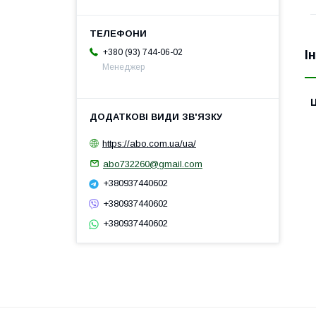
+380 (93) 744-06-02
І
Менеджер
Ц
https://abo.com.ua/ua/
abo732260@gmail.com
+380937440602
+380937440602
+380937440602