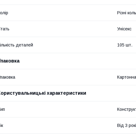
олір
Різні кол
тать
Унісекс
ількість деталей
105 шт.
Упаковка
паковка
Картонна
Користувальницькі характеристики
ип
Конструк
ік
Від 3 рок