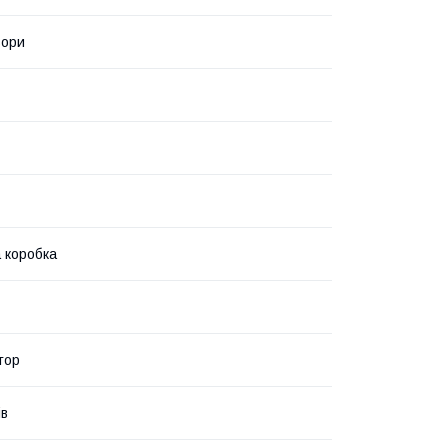
ьори
 коробка
тор
ів