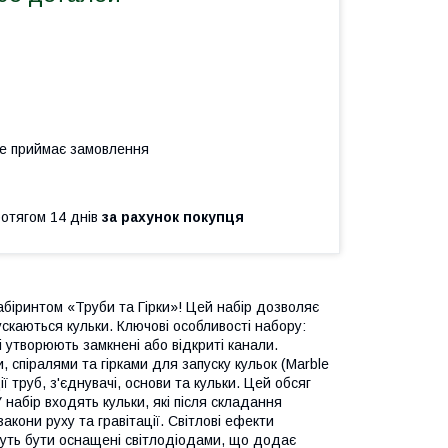
не приймає замовлення
ротягом 14 днів
за рахунок покупця
абіринтом «Труби та Гірки»! Цей набір дозволяє
ускаються кульки. Ключові особливості набору:
і утворюють замкнені або відкриті канали.
, спіралями та гірками для запуску кульок (Marble
ї труб, з'єднувачі, основи та кульки. Цей обсяг
 набір входять кульки, які після складання
акони руху та гравітації. Світлові ефекти
жуть бути оснащені світлодіодами, що додає