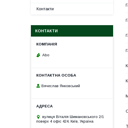
Г
Контакти
Г
КОНТАКТИ
Г
Г
Abo
К
К
Вячеслав Янковський
М
вулиця Віталія Шимановського 2/1
поверх 4 офіс 424, Київ, Україна
Т