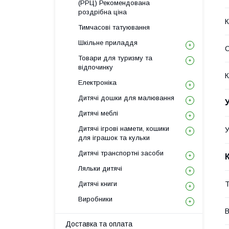
(РРЦ) Рекомендована
роздрібна ціна
К
Тимчасові татуювання
Шкільне приладдя
С
Товари для туризму та
відпочинку
К
Електроніка
Дитячі дошки для малювання
Дитячі меблі
Дитячі ігрові намети, кошики
У
для іграшок та кульки
Дитячі транспортні засоби
Ляльки дитячі
Дитячі книги
Т
Виробники
В
Доставка та оплата