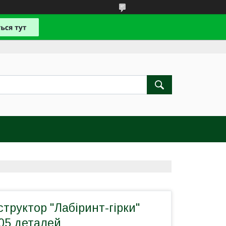
труктор "Лабіринт-гірки"
105 деталей