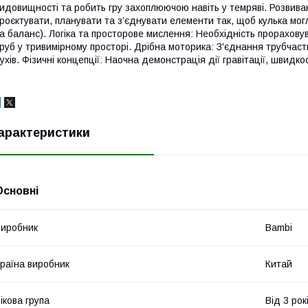
идовищності та робить гру захоплюючою навіть у темряві. Розвиваю
роєктувати, планувати та з’єднувати елементи так, щоб кулька мо
а баланс). Логіка та просторове мислення: Необхідність прорахов
руб у тривимірному просторі. Дрібна моторика: З'єднання трубчасти
ухів. Фізичні концепції: Наочна демонстрація дії гравітації, швидкост
арактеристики
Основні
иробник
Bambi
раїна виробник
Китай
ікова група
Від 3 рок