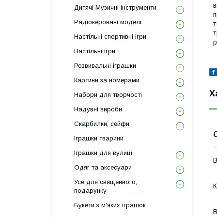
в
Дитячі Музичні Інструменти
п
Радіокеровані моделі
т
т
Настільні спортивні ігри
р
Настільні ігри
Розвивальні іграшки
Картини за номерами
Х
Набори для творчості
Надувні вироби
Скарбилки, сейфи
Іграшки тварини
Іграшки для вулиці
В
Одяг та аксесуари
Усе для священного,
К
подарунку
Букети з м'яких іграшок
В