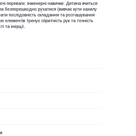
чі переваги: Інженерні навички: Дитина вчиться
гла безперешкодно рухатися (вивчає кути нахилу
увати послідовність складання та розташування
х елементів тренує спритність рук та точність
і та інерції.
ів