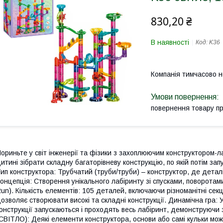
830,20 ₴
В наявності
Код:
K36
Компанія тимчасово 
повернення товару п
ориньте у світ інженерії та фізики з захоплюючим конструктором-л
итині зібрати складну багаторівневу конструкцію, по якій потім зап
ип конструктора: Трубчатий (труби/труби) – конструктор, де детал
онцепція: Створення унікального лабіринту зі спусками, поворотами
un). Кількість елементів: 105 деталей, включаючи різноманітні секці
озволяє створювати високі та складні конструкції. Динамічна гра: У
онструкції запускаються і проходять весь лабіринт, демонструючи з
СВІТЛО): Деякі елементи конструктора, основи або самі кульки мо