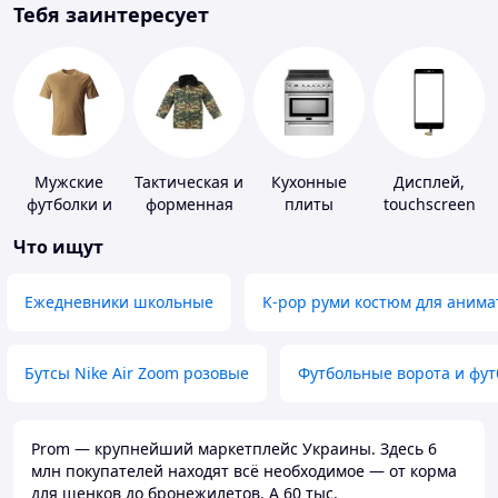
Тебя заинтересует
Мужские
Тактическая и
Кухонные
Дисплей,
футболки и
форменная
плиты
touchscreen
майки
одежда
для
Что ищут
телефонов
Ежедневники школьные
K-pop руми костюм для анима
Бутсы Nike Air Zoom розовые
Футбольные ворота и фу
Prom — крупнейший маркетплейс Украины. Здесь 6
млн покупателей находят всё необходимое — от корма
для щенков до бронежилетов. А 60 тыс.