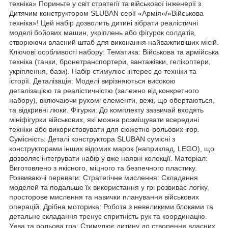
техніка» Пориньте у світ стратегії та військової інженерії з
Дитячим конструктором SLUBAN серії «Армія»/«Військова
техніка»! Цей набір дозволить дитині зібрати реалістичні
моделі бойових машин, укріплень або фігурок солдатів,
створюючи власний штаб для виконання найважливіших місій.
Ключові особливості набору: Тематика: Військова та армійська
техніка (танки, бронетранспортери, вантажівки, гелікоптери,
укріплення, бази). Набір стимулює інтерес до техніки та
історії. Деталізація: Моделі вирізняються високою
деталізацією та реалістичністю (залежно від конкретного
набору), включаючи рухомі елементи, вежі, що обертаються,
та відкривні люки. Фігурки: До комплекту зазвичай входять
мініфігурки військових, які можна розміщувати всередині
техніки або використовувати для сюжетно-рольових ігор.
Сумісність: Деталі конструктора SLUBAN сумісні з
конструкторами інших відомих марок (наприклад, LEGO), що
дозволяє інтегрувати набір у вже наявні колекції. Матеріал:
Виготовлено з якісного, міцного та безпечного пластику.
Розвиваючі переваги: Стратегічне мислення: Складання
моделей та подальше їх використання у грі розвиває логіку,
просторове мислення та навички планування військових
операцій. Дрібна моторика: Робота з невеликими блоками та
детальне складання тренує спритність рук та координацію.
Уява та рольова гра: Стимулює дитину до створення власних