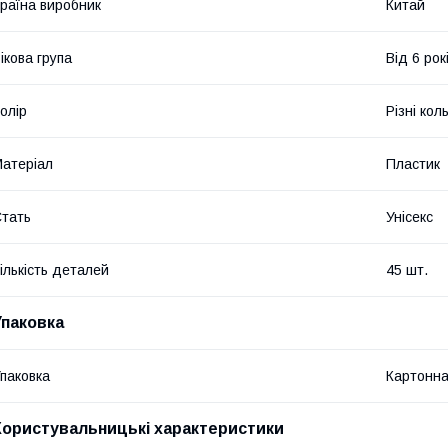
раїна виробник
Китай
ікова група
Від 6 рок
олір
Різні кол
атеріал
Пластик
тать
Унісекс
ількість деталей
45 шт.
Упаковка
паковка
Картонна
Користувальницькі характеристики