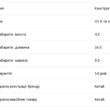
ип
Конструк
ік
От 6-ти 
абарити: висота
4.5
абарити: довжина
16.5
абарити: ширина
9.5
арантія
14 днів
раїна реєстрації бренду
Китай
раїна-виробник товару
Китай