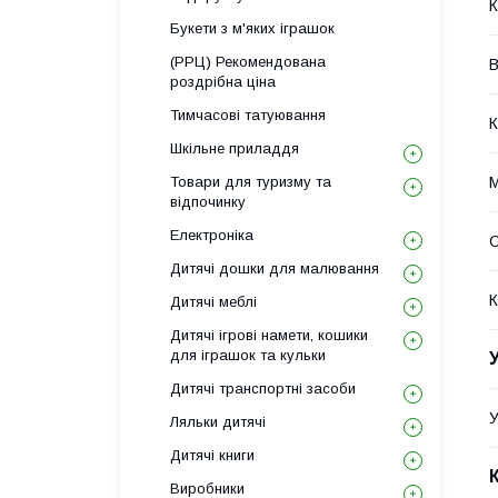
К
Букети з м'яких іграшок
(РРЦ) Рекомендована
В
роздрібна ціна
Тимчасові татуювання
К
Шкільне приладдя
Товари для туризму та
М
відпочинку
Електроніка
С
Дитячі дошки для малювання
К
Дитячі меблі
Дитячі ігрові намети, кошики
для іграшок та кульки
Дитячі транспортні засоби
У
Ляльки дитячі
Дитячі книги
Виробники