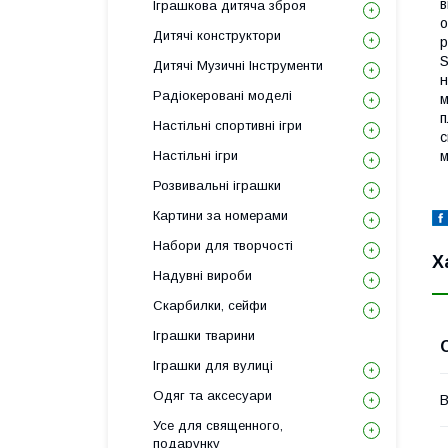
в
Іграшкова дитяча зброя
о
Дитячі конструктори
р
S
Дитячі Музичні Інструменти
н
Радіокеровані моделі
м
п
Настільні спортивні ігри
с
Настільні ігри
м
Розвивальні іграшки
Картини за номерами
Набори для творчості
Х
Надувні вироби
Скарбилки, сейфи
Іграшки тварини
Іграшки для вулиці
Одяг та аксесуари
В
Усе для священного,
подарунку