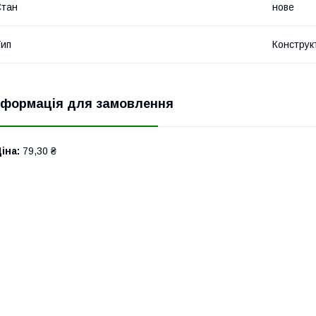
Стан
нове
ип
Конструк
нформація для замовлення
іна:
79,30 ₴