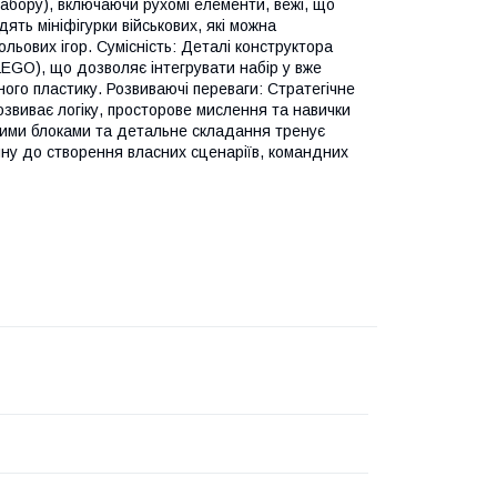
набору), включаючи рухомі елементи, вежі, що
ять мініфігурки військових, які можна
ьових ігор. Сумісність: Деталі конструктора
LEGO), що дозволяє інтегрувати набір у вже
чного пластику. Розвиваючі переваги: Стратегічне
звиває логіку, просторове мислення та навички
икими блоками та детальне складання тренує
ину до створення власних сценаріїв, командних