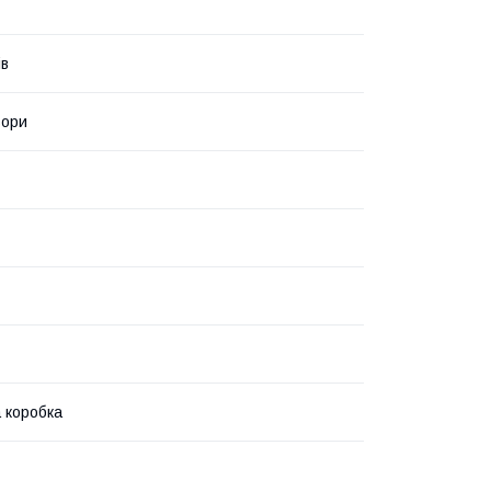
ів
ьори
 коробка