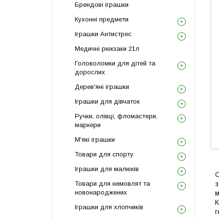
Брендові іграшки
Кухонні предмети
Іграшки Антистрес
Медичні рюкзаки 21л
Головоломки для дітей та
дорослих
Дерев'яні іграшки
Іграшки для дівчаток
Ручки, олівці, фломастери,
маркери
М'які іграшки
Товари для спорту
Іграшки для малюків
О
Товари для немовлят та
з
новонароджених
м
К
Іграшки для хлопчиків
г