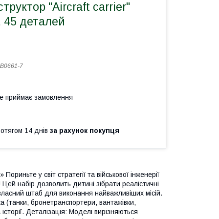
руктор "Aircraft carrier"
, 45 деталей
B0661-7
не приймає замовлення
ротягом 14 днів
за рахунок покупця
ориньте у світ стратегії та військової інженерії
 Цей набір дозволить дитині зібрати реалістичні
власний штаб для виконання найважливіших місій.
ка (танки, бронетранспортери, вантажівки,
а історії. Деталізація: Моделі вирізняються