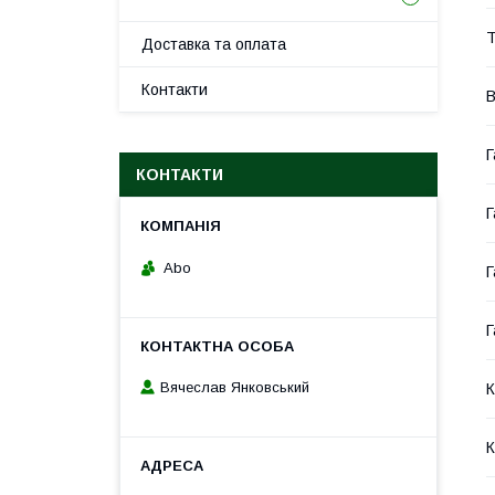
Т
Доставка та оплата
Контакти
В
Г
КОНТАКТИ
Г
Abo
Г
Г
Вячеслав Янковський
К
К