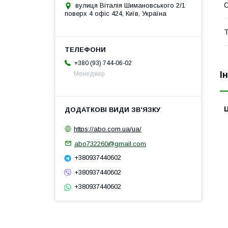
вулиця Віталія Шимановського 2/1
поверх 4 офіс 424, Київ, Україна
Т
+380 (93) 744-06-02
І
Менеджер
Ц
https://abo.com.ua/ua/
abo732260@gmail.com
+380937440602
+380937440602
+380937440602