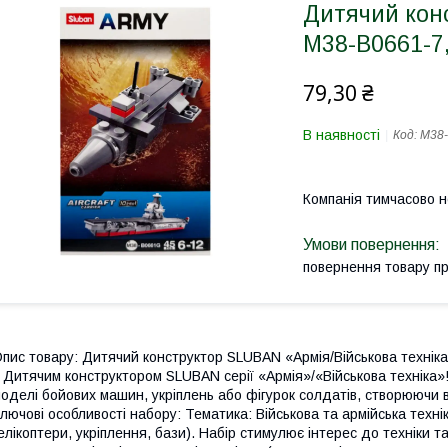
Дитячий конст
M38-B0661-7
79,30 ₴
В наявності
Код:
M38-
Компанія тимчасово 
повернення товару п
пис товару: Дитячий конструктор SLUBAN «Армія/Військова техніка» П
 Дитячим конструктором SLUBAN серії «Армія»/«Військова техніка»!
оделі бойових машин, укріплень або фігурок солдатів, створюючи 
лючові особливості набору: Тематика: Військова та армійська техні
елікоптери, укріплення, бази). Набір стимулює інтерес до техніки т