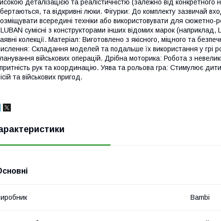
исокою деталізацією та реалістичністю (залежно від конкретного 
бертаються, та відкривні люки. Фігурки: До комплекту зазвичай вход
озміщувати всередині техніки або використовувати для сюжетно-рол
LUBAN сумісні з конструкторами інших відомих марок (наприклад, 
аявні колекції. Матеріал: Виготовлено з якісного, міцного та безпе
ислення: Складання моделей та подальше їх використання у грі ро
ланування військових операцій. Дрібна моторика: Робота з невел
притність рук та координацію. Уява та рольова гра: Стимулює дит
ісій та військових пригод.
арактеристики
Основні
иробник
Bambi