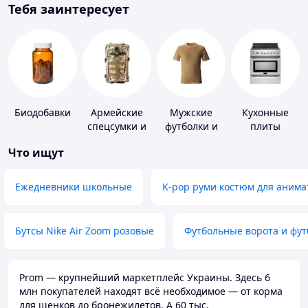
Тебя заинтересует
Биодобавки
Армейские
Мужские
Кухонные
спецсумки и
футболки и
плиты
рюкзаки
майки
Что ищут
Ежедневники школьные
K-pop руми костюм для анима
Бутсы Nike Air Zoom розовые
Футбольные ворота и фу
Prom — крупнейший маркетплейс Украины. Здесь 6
млн покупателей находят всё необходимое — от корма
для щенков до бронежилетов. А 60 тыс.