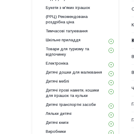
Букети з м'яких іграшок
(РРЦ) Рекомендована
роздрібна ціна
К
Тимчасові татуювання
Шкільне приладдя
Товари для туризму та
відпочинку
В
Електроніка
Дитячі дошки для малювання
В
Дитячі меблі
Ч
Дитячі ігрові намети, кошики
для іграшок та кульки
Г
Дитячі транспортні засоби
Ляльки дитячі
Г
Дитячі книги
Виробники