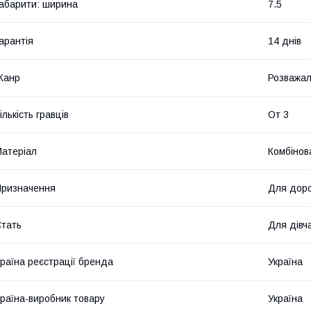
абарити: ширина
7.5
арантія
14 днів
Жанр
Розважал
ількість гравців
От 3
атеріал
Комбінов
ризначення
Для дор
тать
Для дівч
раїна реєстрації бренда
Україна
раїна-виробник товару
Україна