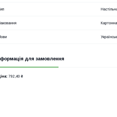
ип
Настільн
аковання
Картонна
Мови
Українсь
нформація для замовлення
іна:
792,40 ₴