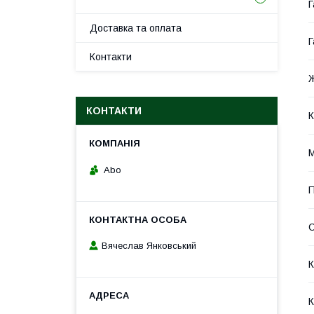
Г
Доставка та оплата
Г
Контакти
КОНТАКТИ
К
М
Abo
П
С
Вячеслав Янковський
К
К