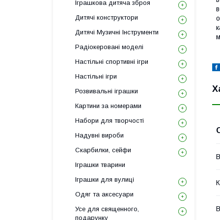
Іграшкова дитяча зброя
в
Дитячі конструктори
о
к
Дитячі Музичні Інструменти
м
Радіокеровані моделі
Настільні спортивні ігри
Настільні ігри
Х
Розвивальні іграшки
Картини за номерами
Набори для творчості
Надувні вироби
Скарбилки, сейфи
В
Іграшки тварини
Іграшки для вулиці
К
Одяг та аксесуари
Усе для священного,
подарунку