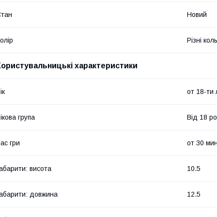
Стан
Новий
олір
Різні кол
Користувальницькі характеристики
ік
от 18-ти 
ікова група
Від 18 ро
ас гри
от 30 мин
абарити: висота
10.5
абарити: довжина
12.5