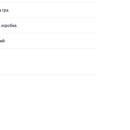
а гра
 коробка
кий