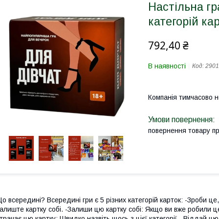
Настільна гр
категорій ка
792,40 ₴
В наявності
Код:
2901
Компанія тимчасово 
повернення товару п
о всередині? Всередині гри є 5 різних категорій карток: -Зроби це
алиште картку собі. -Залиши цю картку собі: Якщо ви вже робили ц
трачає цю картку: Швидко назвіть щось з цієї категорії. -Віддай цю