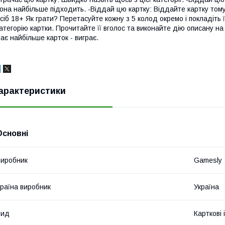
она найбільше підходить. -Віддай цю картку: Віддайте картку тому
сіб 18+ Як грати? Перетасуйте кожну з 5 колод окремо і покладіть ї
атегорію картки. Прочитайте її вголос та виконайте дію описану на к
ає найбільше карток - виграє.
арактеристики
Основні
иробник
Gamesly
раїна виробник
Україна
Вид
Карткові 