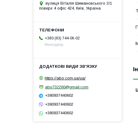
вулиця Віталія Шимановського 2/1
поверх 4 офіс 424, Київ, Україна
Т
П
+380 (93) 744-06-02
Менеджер
І
https://abo.com.ua/ua/
abo732260@gmail.com
Ц
+380937440602
+380937440602
+380937440602