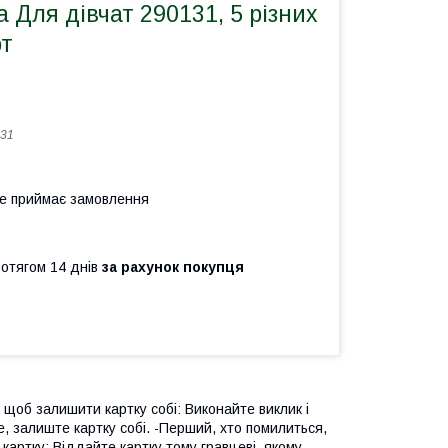
а Для дівчат 290131, 5 різних
рт
31
не приймає замовлення
ротягом 14 днів
за рахунок покупця
, щоб залишити картку собі: Виконайте виклик і
е, залиште картку собі. -Перший, хто помилиться,
 картку: Віддайте картку тому гравцеві, якому