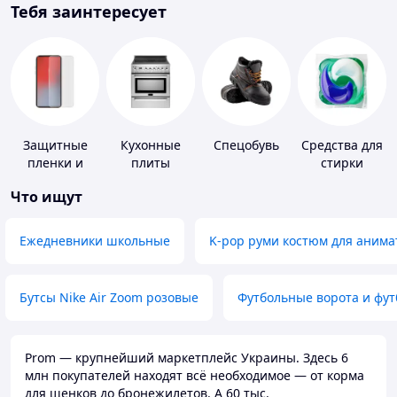
Тебя заинтересует
Защитные
Кухонные
Спецобувь
Средства для
пленки и
плиты
стирки
стекла для
Что ищут
портативных
устройств
Ежедневники школьные
K-pop руми костюм для анима
Бутсы Nike Air Zoom розовые
Футбольные ворота и фу
Prom — крупнейший маркетплейс Украины. Здесь 6
млн покупателей находят всё необходимое — от корма
для щенков до бронежилетов. А 60 тыс.