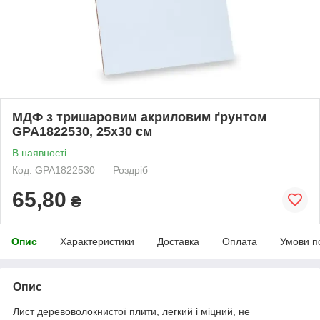
МДФ з тришаровим акриловим ґрунтом
GPA1822530, 25х30 см
В наявності
Код: GPA1822530
Роздріб
65,80
₴
Опис
Характеристики
Доставка
Оплата
Умови п
Опис
Лист деревоволокнистої плити, легкий і міцний, не