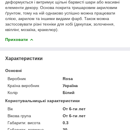
деформується і витримує щільні барвисті шари або масивні
елементи декору. Основа покрита тришаровим акриловим
ґрунтом, тому на ній однаково успішно можна працювати
олією, акрилом та іншими видами фарб. Також можна
застосовувати різні техніки для хобі (декупаж, золочення,
квіллінг, мозаїка, кракелюр).
Приховати
Характеристики
Основні
Виробник
Rosa
Країна виробник
Україна
Колір
Білий
Користувальницькі характеристики
Вік
От 6-ти лет
Вікова група
От 6-ти лет
Габарити: висота
0.3
Габарити: довжина
30