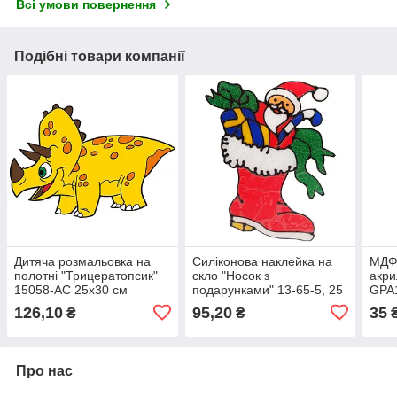
Всі умови повернення
Подібні товари компанії
Дитяча розмальовка на
Силіконова наклейка на
МДФ
полотні "Трицератопсик"
скло "Носок з
акри
15058-AC 25х30 см
подарунками" 13-65-5, 25
GPA1
х 30 см
126,10
95,20
35
₴
₴
Про нас