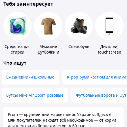
Тебя заинтересует
Средства для
Мужские
Спецобувь
Дисплей,
стирки
футболки и
touchscreen
майки
для
Что ищут
телефонов
Ежедневники школьные
K-pop руми костюм для анима
Бутсы Nike Air Zoom розовые
Футбольные ворота и фу
Prom — крупнейший маркетплейс Украины. Здесь 6
млн покупателей находят всё необходимое — от корма
для щенков до бронежилетов. А 60 тыс.