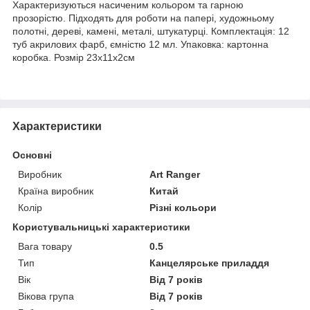
Характеризуються насиченим кольором та гарною
прозорістю. Підходять для роботи на папері, художньому
полотні, дереві, камені, металі, штукатурці. Комплектація: 12
туб акрилових фарб, ємністю 12 мл. Упаковка: картонна
коробка. Розмір 23х11х2см
Характеристики
Основні
Виробник
Art Ranger
Країна виробник
Китай
Колір
Різні кольори
Користувальницькі характеристики
Вага товару
0.5
Тип
Канцелярське приладдя
Вік
Від 7 років
Вікова група
Від 7 років