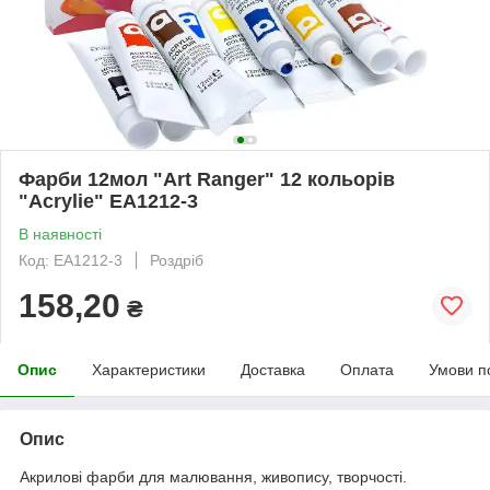
Фарби 12мол "Art Ranger" 12 кольорів
"Acrylie" EA1212-3
В наявності
Код: EA1212-3
Роздріб
158,20
₴
Опис
Характеристики
Доставка
Оплата
Умови п
Опис
Акрилові фарби для малювання, живопису, творчості.