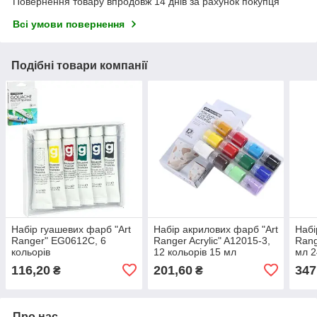
Повернення товару впродовж 14 днів за рахунок покупця
Всі умови повернення
Подібні товари компанії
Набір гуашевих фарб "Art
Набір акрилових фарб "Art
Набі
Ranger" EG0612C, 6
Ranger Acrylic" A12015-3,
Rang
кольорів
12 кольорів 15 мл
мл 2
116,20
201,60
347
₴
₴
Про нас