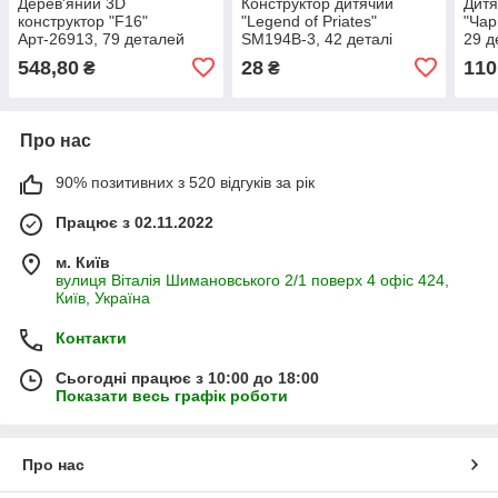
Дерев'яний 3D
Конструктор дитячий
Дитя
конструктор "F16"
"Legend of Priates"
"Чар
Арт-26913, 79 деталей
SM194B-3, 42 деталі
29 д
548,80
28
110
₴
₴
Про нас
90% позитивних з 520 відгуків за рік
Працює з 02.11.2022
м. Київ
вулиця Віталія Шимановського 2/1 поверх 4 офіс 424,
Київ, Україна
Контакти
Сьогодні працює з 10:00 до 18:00
Показати весь графік роботи
Про нас