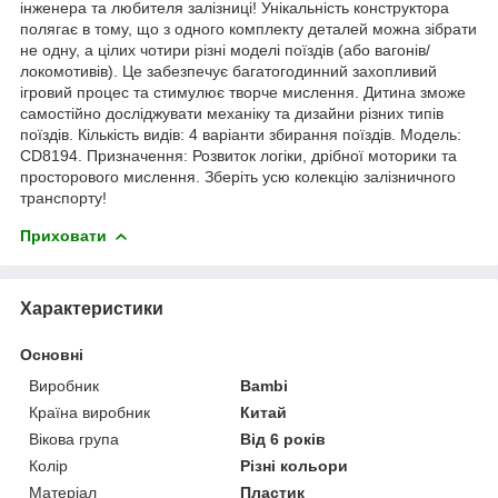
інженера та любителя залізниці! Унікальність конструктора
полягає в тому, що з одного комплекту деталей можна зібрати
не одну, а цілих чотири різні моделі поїздів (або вагонів/
локомотивів). Це забезпечує багатогодинний захопливий
ігровий процес та стимулює творче мислення. Дитина зможе
самостійно досліджувати механіку та дизайни різних типів
поїздів. Кількість видів: 4 варіанти збирання поїздів. Модель:
CD8194. Призначення: Розвиток логіки, дрібної моторики та
просторового мислення. Зберіть усю колекцію залізничного
транспорту!
Приховати
Характеристики
Основні
Виробник
Bambi
Країна виробник
Китай
Вікова група
Від 6 років
Колір
Різні кольори
Матеріал
Пластик