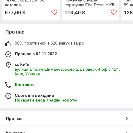
деталей
порятунку Fire Rescue KB
89 д
099A 60 деталей
677,60
113,40
128
₴
₴
Про нас
90% позитивних з 520 відгуків за рік
Працює з 02.11.2022
м. Київ
вулиця Віталія Шимановського 2/1 поверх 4 офіс 424,
Київ, Україна
Контакти
Сьогодні вихідний
Показати весь графік роботи
Про нас
Контакти