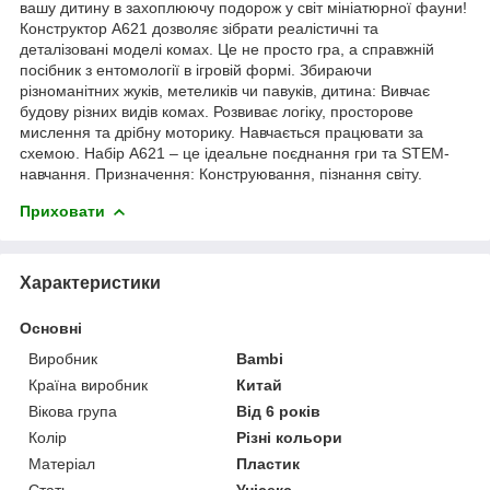
вашу дитину в захоплюючу подорож у світ мініатюрної фауни!
Конструктор A621 дозволяє зібрати реалістичні та
деталізовані моделі комах. Це не просто гра, а справжній
посібник з ентомології в ігровій формі. Збираючи
різноманітних жуків, метеликів чи павуків, дитина: Вивчає
будову різних видів комах. Розвиває логіку, просторове
мислення та дрібну моторику. Навчається працювати за
схемою. Набір A621 – це ідеальне поєднання гри та STEM-
навчання. Призначення: Конструювання, пізнання світу.
Приховати
Характеристики
Основні
Виробник
Bambi
Країна виробник
Китай
Вікова група
Від 6 років
Колір
Різні кольори
Матеріал
Пластик
Стать
Унісекс