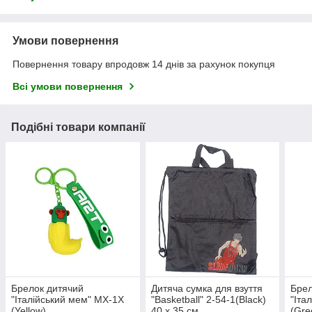
Умови повернення
Повернення товару впродовж 14 днів за рахунок покупця
Всі умови повернення
Подібні товари компанії
Брелок дитячий
Дитяча сумка для взуття
Брел
"Італійський мем" MX-1X
"Basketball" 2-54-1(Black)
"Іта
(Yellow)
40 x 35 см
(Gre