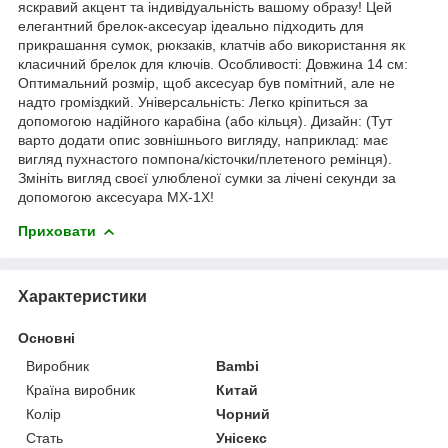
яскравий акцент та індивідуальність вашому образу! Цей
елегантний брелок-аксесуар ідеально підходить для
прикрашання сумок, рюкзаків, клатчів або використання як
класичний брелок для ключів. Особливості: Довжина 14 см:
Оптимальний розмір, щоб аксесуар був помітний, але не
надто громіздкий. Універсальність: Легко кріпиться за
допомогою надійного карабіна (або кільця). Дизайн: (Тут
варто додати опис зовнішнього вигляду, наприклад: має
вигляд пухнастого помпона/кісточки/плетеного ремінця).
Змініть вигляд своєї улюбленої сумки за лічені секунди за
допомогою аксесуара MX-1X!
Приховати
Характеристики
Основні
Виробник
Bambi
Країна виробник
Китай
Колір
Чорний
Стать
Унісекс