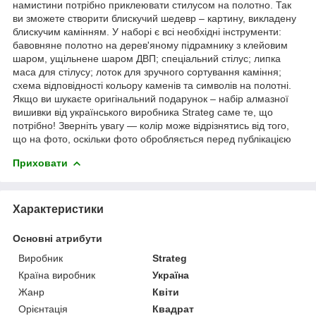
намистини потрібно приклеювати стилусом на полотно. Так
ви зможете створити блискучий шедевр – картину, викладену
блискучим камінням. У наборі є всі необхідні інструменти:
бавовняне полотно на дерев'яному підрамнику з клейовим
шаром, ущільнене шаром ДВП; спеціальний стілус; липка
маса для стілусу; лоток для зручного сортування каміння;
схема відповідності кольору каменів та символів на полотні.
Якщо ви шукаєте оригінальний подарунок – набір алмазної
вишивки від українського виробника Strateg саме те, що
потрібно! Зверніть увагу — колір може відрізнятись від того,
що на фото, оскільки фото обробляється перед публікацією
Приховати
Характеристики
Основні атрибути
Виробник
Strateg
Країна виробник
Україна
Жанр
Квіти
Орієнтація
Квадрат