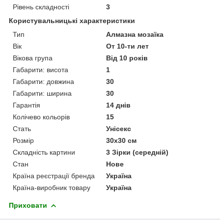
Рівень складності
3
Користувальницькі характеристики
Тип
Алмазна мозаїка
Вік
От 10-ти лет
Вікова група
Від 10 років
Габарити: висота
1
Габарити: довжина
30
Габарити: ширина
30
Гарантія
14 днів
Колічево кольорів
15
Стать
Унісекс
Розмір
30х30 см
Складність картини
3 Зірки (середній)
Стан
Нове
Країна реєстрації бренда
Україна
Країна-виробник товару
Україна
Приховати