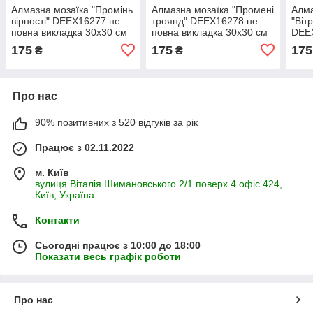
Алмазна мозаїка "Промінь
Алмазна мозаїка "Промені
Алма
вірності" DEEX16277 не
троянд" DEEX16278 не
"Віт
повна викладка 30х30 см
повна викладка 30х30 см
DEE
викл
175
175
175
₴
₴
Про нас
90% позитивних з 520 відгуків за рік
Працює з 02.11.2022
м. Київ
вулиця Віталія Шимановського 2/1 поверх 4 офіс 424,
Київ, Україна
Контакти
Сьогодні працює з 10:00 до 18:00
Показати весь графік роботи
Про нас