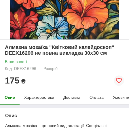
Алмазна мозаїка "Квітковий калейдоскоп"
DEEX16296 не повна викладка 30х30 см
В наявності
Код: DEEX16296
Роздріб
175
₴
Опис
Характеристики
Доставка
Оплата
Умови п
Опис
Алмазна мозаїка – це новий вид аплікації. Спеціальні