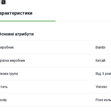
арактеристики
Основні атрибути
иробник
Bambi
раїна виробник
Китай
ікова група
Від 3 рок
тать
Унісекс
олір
Різні кол