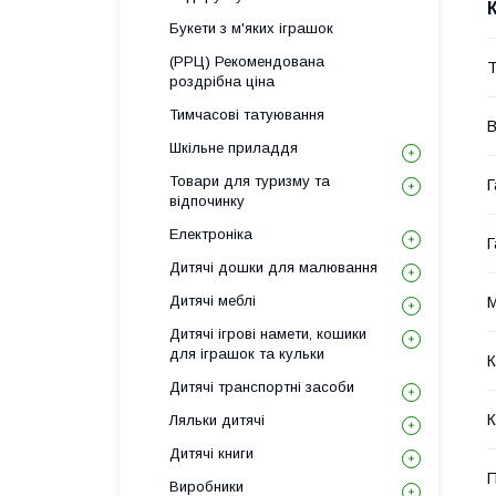
Букети з м'яких іграшок
(РРЦ) Рекомендована
Т
роздрібна ціна
Тимчасові татуювання
В
Шкільне приладдя
Товари для туризму та
Г
відпочинку
Електроніка
Г
Дитячі дошки для малювання
Дитячі меблі
М
Дитячі ігрові намети, кошики
для іграшок та кульки
К
Дитячі транспортні засоби
К
Ляльки дитячі
Дитячі книги
П
Виробники