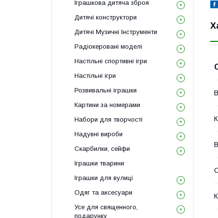
Іграшкова дитяча зброя
Дитячі конструктори
Х
Дитячі Музичні Інструменти
Радіокеровані моделі
Настільні спортивні ігри
Настільні ігри
Розвивальні іграшки
В
Картини за номерами
К
Набори для творчості
Надувні вироби
В
Скарбилки, сейфи
Іграшки тварини
С
Іграшки для вулиці
Одяг та аксесуари
К
Усе для священного,
подарунку