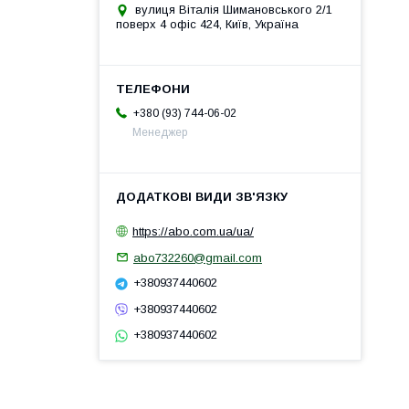
вулиця Віталія Шимановського 2/1
поверх 4 офіс 424, Київ, Україна
+380 (93) 744-06-02
Менеджер
https://abo.com.ua/ua/
abo732260@gmail.com
+380937440602
+380937440602
+380937440602