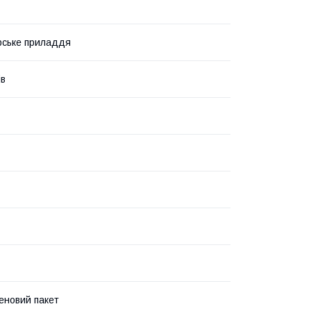
рське приладдя
ів
еновий пакет