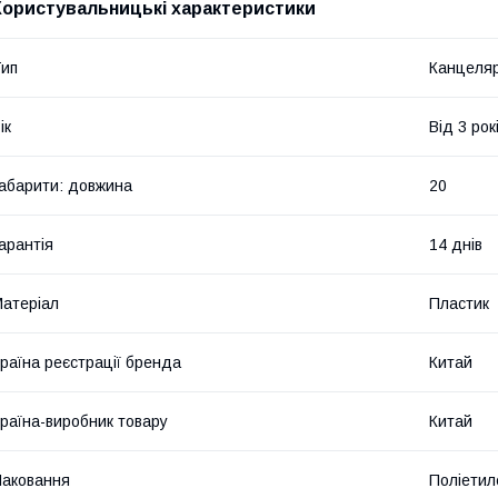
Користувальницькі характеристики
ип
Канцеля
ік
Від 3 рок
абарити: довжина
20
арантія
14 днів
атеріал
Пластик
раїна реєстрації бренда
Китай
раїна-виробник товару
Китай
аковання
Поліетил