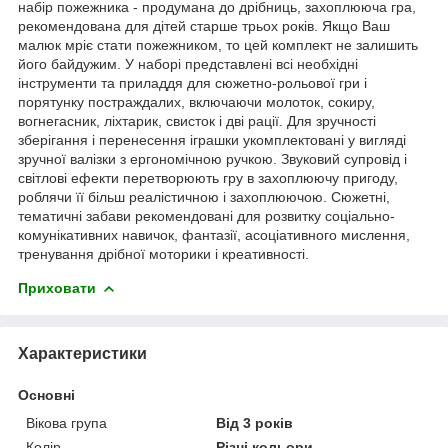
набір пожежника - продумана до дрібниць, захоплююча гра,
рекомендована для дітей старше трьох років. Якщо Ваш
малюк мріє стати пожежником, то цей комплект не залишить
його байдужим. У наборі представлені всі необхідні
інструменти та приладдя для сюжетно-рольової гри і
порятунку постраждалих, включаючи молоток, сокиру,
вогнегасник, ліхтарик, свисток і дві рації. Для зручності
зберігання і перенесення іграшки укомплектовані у вигляді
зручної валізки з ергономічною ручкою. Звуковий супровід і
світлові ефекти перетворюють гру в захоплюючу пригоду,
роблячи її більш реалістичною і захоплюючою. Сюжетні,
тематичні забави рекомендовані для розвитку соціально-
комунікативних навичок, фантазії, асоціативного мислення,
тренування дрібної моторики і креативності.
Приховати
Характеристики
Основні
Вікова група
Від 3 років
Колір
Різні кольори