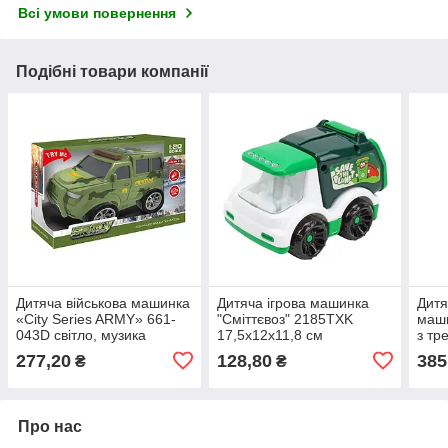
Всі умови повернення
Подібні товари компанії
Дитяча військова машинка
Дитяча ігрова машинка
Дитя
«City Series ARMY» 661-
"Сміттєвоз" 2185TXK
маши
043D світло, музика
17,5х12х11,8 см
з тр
277,20
128,80
385
₴
₴
Про нас