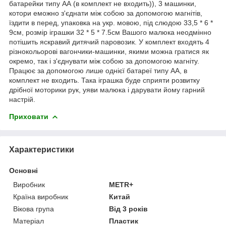
батарейки типу АА (в комплект не входить)), 3 машинки,
котори еможно з'єднати між собою за допомогою магнітів,
їздити в перед, упаковка на укр. мовою, під слюдою 33,5 * 6 *
9см, розмір іграшки 32 * 5 * 7.5см Вашого малюка неодмінно
потішить яскравий дитячий паровозик. У комплект входять 4
різнокольорові вагончики-машинки, якими можна гратися як
окремо, так і з'єднувати між собою за допомогою магніту.
Працює за допомогою лише однієї батареї типу АА, в
комплект не входить. Така іграшка буде сприяти розвитку
дрібної моторики рук, уяви малюка і дарувати йому гарний
настрій.
Приховати
Характеристики
Основні
Виробник
METR+
Країна виробник
Китай
Вікова група
Від 3 років
Матеріал
Пластик