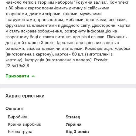
навколо легко з творчим набором “Розумна валіза”. Комплект
з 80 різних карток познайомить дитину зі свійськими
тваринами, дикими звірами, квітами, музичними
інструментами, транспортом, меблями, іграшками, овочами,
фруктами та елементами підводного світу. Двосторонні картки
містять яскраве зображення, розгорнуту інформацію на
зворотному боці а також питання про різні ознаки. Підходить
для дітей старше 3 років. Ідеально для спільних занять з
батьками, вихователями чи вчителями. Комплектація: коробка
(виготовлена з картону), картки - 80 шт. (виготовлені з
картону), інструкція (виготовлена з паперу). Розмір:
22,5х19х3,8
Приховати
Характеристики
Основні
Виробник
Strateg
Країна виробник
Україна
Вікова група
Від 3 років