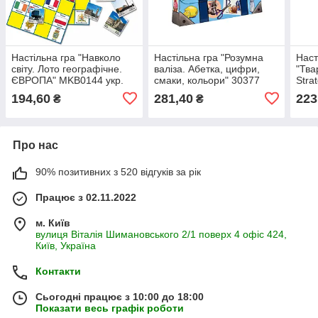
Настільна гра "Навколо
Настільна гра "Розумна
Наст
світу. Лото географічне.
валіза. Абетка, цифри,
"Тва
ЄВРОПА" MKB0144 укр.
смаки, кольори" 30377
Stra
мовою
194,60
281,40
223
₴
₴
Про нас
90% позитивних з 520 відгуків за рік
Працює з 02.11.2022
м. Київ
вулиця Віталія Шимановського 2/1 поверх 4 офіс 424,
Київ, Україна
Контакти
Сьогодні працює з 10:00 до 18:00
Показати весь графік роботи