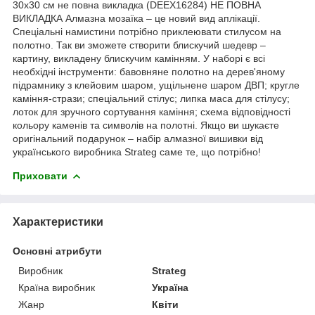
30х30 см не повна викладка (DEEX16284) НЕ ПОВНА
ВИКЛАДКА Алмазна мозаїка – це новий вид аплікації.
Спеціальні намистини потрібно приклеювати стилусом на
полотно. Так ви зможете створити блискучий шедевр –
картину, викладену блискучим камінням. У наборі є всі
необхідні інструменти: бавовняне полотно на дерев'яному
підрамнику з клейовим шаром, ущільнене шаром ДВП; кругле
каміння-стрази; спеціальний стілус; липка маса для стілусу;
лоток для зручного сортування каміння; схема відповідності
кольору каменів та символів на полотні. Якщо ви шукаєте
оригінальний подарунок – набір алмазної вишивки від
українського виробника Strateg саме те, що потрібно!
Приховати
Характеристики
Основні атрибути
Виробник
Strateg
Країна виробник
Україна
Жанр
Квіти