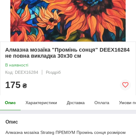
Алмазна мозаїка "Промінь сонця" DEEX16284
не повна викладка 30х30 см
В наявності
Код: DEEX16284
Роздріб
175
₴
Опис
Характеристики
Доставка
Оплата
Умови п
Опис
Алмазна мозаїка Strateg ПРЕМІУМ Промінь сонця розміром