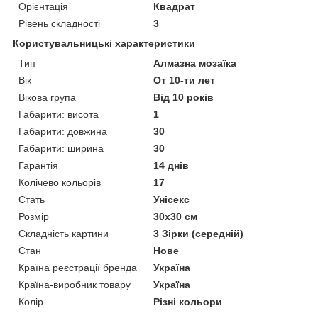
Орієнтація
Квадрат
Рівень складності
3
Користувальницькі характеристики
Тип
Алмазна мозаїка
Вік
От 10-ти лет
Вікова група
Від 10 років
Габарити: висота
1
Габарити: довжина
30
Габарити: ширина
30
Гарантія
14 днів
Колічево кольорів
17
Стать
Унісекс
Розмір
30х30 см
Складність картини
3 Зірки (середній)
Стан
Нове
Країна реєстрації бренда
Україна
Країна-виробник товару
Україна
Колір
Різні кольори