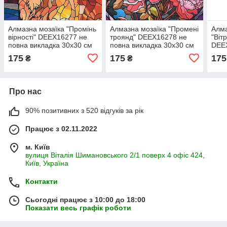
Алмазна мозаїка "Промінь
Алмазна мозаїка "Промені
Алма
вірності" DEEX16277 не
троянд" DEEX16278 не
"Віт
повна викладка 30х30 см
повна викладка 30х30 см
DEE
викл
175
175
175
₴
₴
Про нас
90% позитивних з 520 відгуків за рік
Працює з 02.11.2022
м. Київ
вулиця Віталія Шимановського 2/1 поверх 4 офіс 424,
Київ, Україна
Контакти
Сьогодні працює з 10:00 до 18:00
Показати весь графік роботи