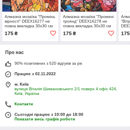
Алмазна мозаїка "Промінь
Алмазна мозаїка "Промені
Алма
вірності" DEEX16277 не
троянд" DEEX16278 не
"Віт
повна викладка 30х30 см
повна викладка 30х30 см
DEE
викл
175
175
175
₴
₴
Про нас
90% позитивних з 520 відгуків за рік
Працює з 02.11.2022
м. Київ
вулиця Віталія Шимановського 2/1 поверх 4 офіс 424,
Київ, Україна
Контакти
Сьогодні працює з 10:00 до 18:00
Показати весь графік роботи