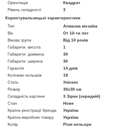
Орієнтація
Квадрат
Рівень складності
3
Користувальницькі характеристики
Тип
Алмазна мозаїка
Вік
От 10-ти лет
Вікова група
Від 10 років
Габарити: висота
1
Габарити: довжина
30
Габарити: ширина
30
Гарантія
14 днів
Колічево кольорів
19
Стать
Унісекс
Розмір
30х30 см
Складність картини
3 Зірки (середній)
Стан
Нове
Країна реєстрації бренда
Україна
Країна-виробник товару
Україна
Колір
Різні кольори