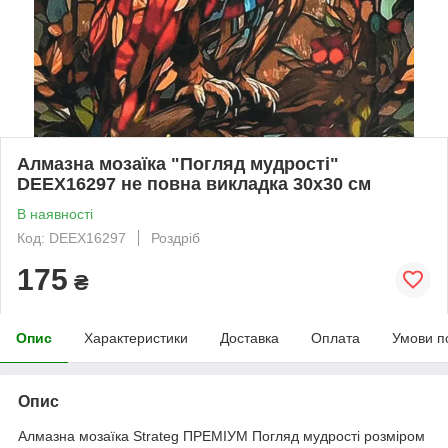
Алмазна мозаїка "Погляд мудрості"
DEEX16297 не повна викладка 30х30 см
В наявності
Код: DEEX16297
Роздріб
175
₴
Опис
Характеристики
Доставка
Оплата
Умови п
Опис
Алмазна мозаїка Strateg ПРЕМІУМ Погляд мудрості розміром