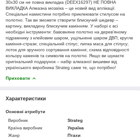
30х30 см не повна викладка (DEEX16297) НЕ ПОВНА
ВИКЛАДКА Алмазна мозаїка – це новий вид аплікації.
Спеціальні намистини потрібно приклеювати стилусом на
полотно. Так ви зможете створити блискучий шедевр –
картину, викладену блискучим камінням. У наборі є всі
необхідні інструменти: бавовняне полотно на дерев'яному
підрамнику з клейовим шаром, ущільнене шаром ДВП; кругле
каміння-стрази; спеціальний стілус; липка маса для стілусу;
лоток для зручного сортування каміння; схема відповідності
кольору каменів та символів на полотні. Якщо ви шукаєте
оригінальний подарунок – набір алмазної вишивки від
українського виробника Strateg саме те, що потрібно!
Приховати
Характеристики
Основні атрибути
Виробник
Strateg
Країна виробник
Україна
Жанр
Птахи