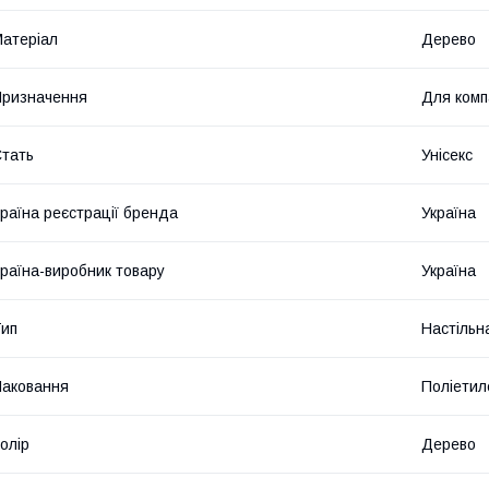
атеріал
Дерево
ризначення
Для комп
тать
Унісекс
раїна реєстрації бренда
Україна
раїна-виробник товару
Україна
ип
Настільн
аковання
Поліетил
олір
Дерево