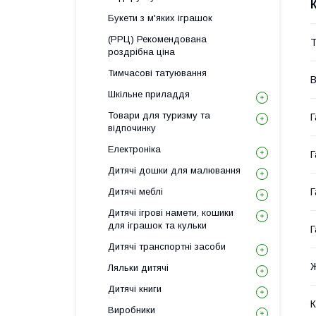
Букети з м'яких іграшок
(РРЦ) Рекомендована
Т
роздрібна ціна
Тимчасові татуювання
В
Шкільне приладдя
Товари для туризму та
Г
відпочинку
Електроніка
Г
Дитячі дошки для малювання
Дитячі меблі
Г
Дитячі ігрові намети, кошики
для іграшок та кульки
Г
Дитячі транспортні засоби
Ляльки дитячі
Дитячі книги
К
Виробники