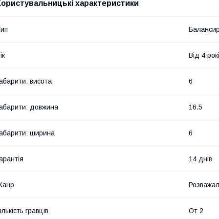
Користувальницькі характеристики
ип
Баланси
ік
Від 4 рок
абарити: висота
6
абарити: довжина
16.5
абарити: ширина
6
арантія
14 днів
Жанр
Розважал
ількість гравців
От 2