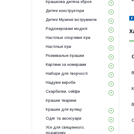
Іграшкова дитяча зброя
Дитячі конструктори
Дитячі Музичні Інструменти
Радіокеровані моделі
Х
Настільні спортивні ігри
Настільні ігри
Розвивальні іграшки
Картини за номерами
В
Набори для творчості
Надувні вироби
К
Скарбилки, сейфи
Іграшки тварини
В
Іграшки для вулиці
Одяг та аксесуари
Усе для священного,
подарунку