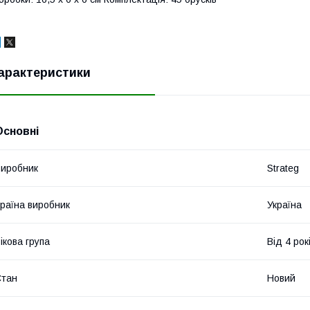
арактеристики
Основні
иробник
Strateg
раїна виробник
Україна
ікова група
Від 4 рок
Стан
Новий