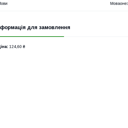
Мови
Моваоне
нформація для замовлення
іна:
124,60 ₴