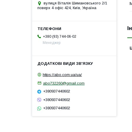
вулиця Віталія Шимановського 2/1
поверх 4 офіс 424, Київ, Україна
І
+380 (93) 744-06-02
Менеджер
Ц
https://abo.com.ua/ua/
abo732260@gmail.com
+380937440602
+380937440602
+380937440602