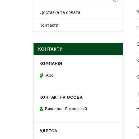
М
Доставка та оплата
Контакти
П
С
КОНТАКТИ
К
Abo
К
Т
Вячеслав Янковський
П
К