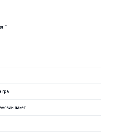
анії
а гра
еновий пакет