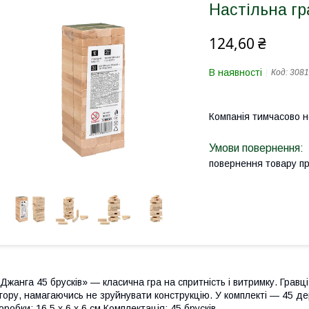
Настільна гр
124,60 ₴
В наявності
Код:
3081
Компанія тимчасово 
повернення товару п
Джанга 45 брусків» — класична гра на спритність і витримку. Гравці 
гору, намагаючись не зруйнувати конструкцію. У комплекті — 45 дере
оробки: 16,5 х 6 х 6 см Комплектація: 45 брусків