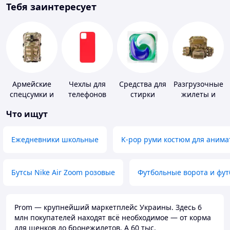
Тебя заинтересует
Армейские
Чехлы для
Средства для
Разгрузочные
спецсумки и
телефонов
стирки
жилеты и
рюкзаки
плитоноски
Что ищут
без плит
Ежедневники школьные
K-pop руми костюм для анима
Бутсы Nike Air Zoom розовые
Футбольные ворота и фу
Prom — крупнейший маркетплейс Украины. Здесь 6
млн покупателей находят всё необходимое — от корма
для щенков до бронежилетов. А 60 тыс.