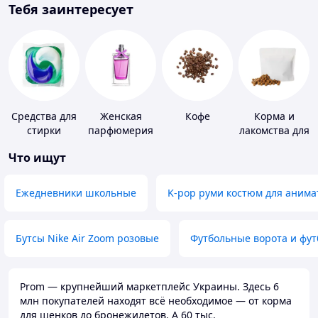
Тебя заинтересует
Средства для
Женская
Кофе
Корма и
стирки
парфюмерия
лакомства для
домашних
Что ищут
животных и
птиц
Ежедневники школьные
K-pop руми костюм для анима
Бутсы Nike Air Zoom розовые
Футбольные ворота и фу
Prom — крупнейший маркетплейс Украины. Здесь 6
млн покупателей находят всё необходимое — от корма
для щенков до бронежилетов. А 60 тыс.