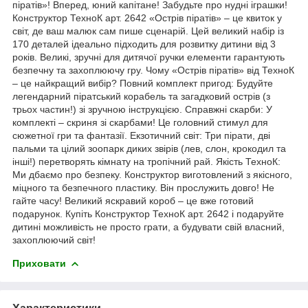
піратів»! Вперед, юний капітане! Забудьте про нудні іграшки!
Конструктор ТехноК арт. 2642 «Острів піратів» – це квиток у
світ, де ваш малюк сам пише сценарій. Цей великий набір із
170 деталей ідеально підходить для розвитку дитини від 3
років. Великі, зручні для дитячої ручки елементи гарантують
безпечну та захоплюючу гру. Чому «Острів піратів» від ТехноК
– це найкращий вибір? Повний комплект пригод: Будуйте
легендарний піратський корабель та загадковий острів (з
трьох частин!) зі зручною інструкцією. Справжні скарби: У
комплекті – скриня зі скарбами! Це головний стимул для
сюжетної гри та фантазії. Екзотичний світ: Три пірати, дві
пальми та цілий зоопарк диких звірів (лев, слон, крокодил та
інші!) перетворять кімнату на тропічний рай. Якість ТехноК:
Ми дбаємо про безпеку. Конструктор виготовлений з якісного,
міцного та безпечного пластику. Він прослужить довго! Не
гайте часу! Великий яскравий короб – це вже готовий
подарунок. Купіть Конструктор ТехноК арт. 2642 і подаруйте
дитині можливість не просто грати, а будувати свій власний,
захоплюючий світ!
Приховати