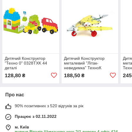
Дитячий Конструктор
Дитячий Конструктор
Дитя
"Техно 0" 0328TXK 44
металевий "Літак-
мета
деталі
невидимка" ТехноК
Техн
4869TXK, 183 деталі
дета
128,80
188,50
245
₴
₴
Про нас
90% позитивних з 520 відгуків за рік
Працює з 02.11.2022
м. Київ
вулиця Віталія Шимановського 2/1 поверх 4 офіс 424,