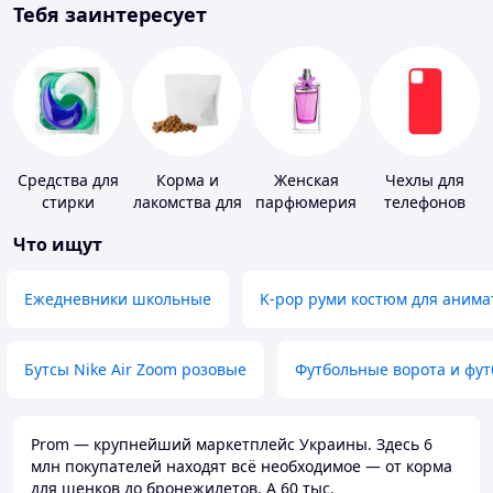
Тебя заинтересует
Средства для
Корма и
Женская
Чехлы для
стирки
лакомства для
парфюмерия
телефонов
домашних
Что ищут
животных и
птиц
Ежедневники школьные
K-pop руми костюм для анима
Бутсы Nike Air Zoom розовые
Футбольные ворота и фу
Prom — крупнейший маркетплейс Украины. Здесь 6
млн покупателей находят всё необходимое — от корма
для щенков до бронежилетов. А 60 тыс.