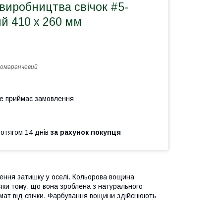
виробництва свічок #5-
й 410 х 260 мм
помаранчевий
не приймає замовлення
ротягом 14 днів
за рахунок покупця
рення затишку у оселі. Кольорова вощина
яки тому, що вона зроблена з натурального
мат від свічки. Фарбування вощини здійснюють