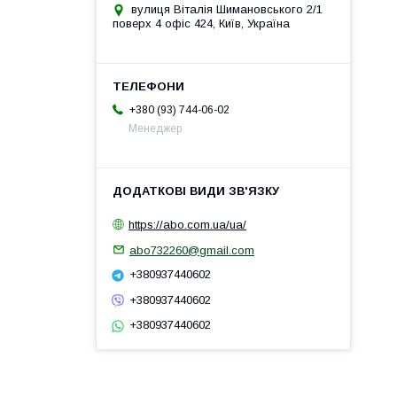
вулиця Віталія Шимановського 2/1
поверх 4 офіс 424, Київ, Україна
+380 (93) 744-06-02
Менеджер
https://abo.com.ua/ua/
abo732260@gmail.com
+380937440602
+380937440602
+380937440602