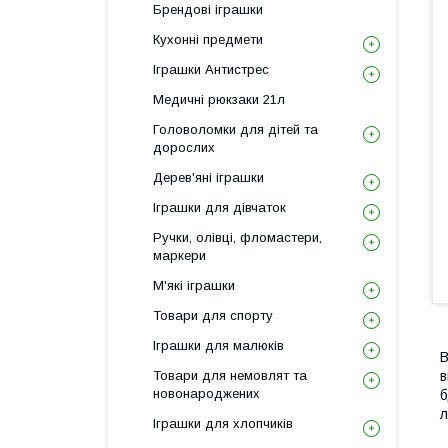
Брендові іграшки
Кухонні предмети
Іграшки Антистрес
Медичні рюкзаки 21л
Головоломки для дітей та
дорослих
Дерев'яні іграшки
Іграшки для дівчаток
Ручки, олівці, фломастери,
маркери
М'які іграшки
Товари для спорту
Іграшки для малюків
В
Товари для немовлят та
в
новонароджених
б
л
Іграшки для хлопчиків