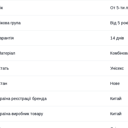
ік
От 5-ти 
ікова група
Від 5 рок
арантія
14 днів
атеріал
Комбінов
тать
Унісекс
Стан
Нове
раїна реєстрації бренда
Китай
раїна-виробник товару
Китай