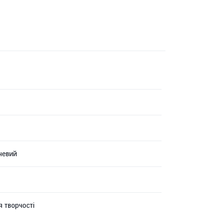
чевий
я творчості