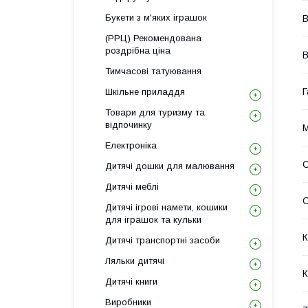
Букети з м'яких іграшок
В
(РРЦ) Рекомендована
роздрібна ціна
В
Тимчасові татуювання
Г
Шкільне приладдя
Товари для туризму та
відпочинку
М
Електроніка
С
Дитячі дошки для малювання
Дитячі меблі
Дитячі ігрові намети, кошики
для іграшок та кульки
К
Дитячі транспортні засоби
Ляльки дитячі
К
Дитячі книги
Виробники