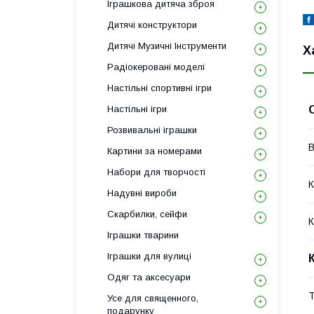
Іграшкова дитяча зброя
Дитячі конструктори
Дитячі Музичні Інструменти
Х
Радіокеровані моделі
Настільні спортивні ігри
Настільні ігри
Розвивальні іграшки
В
Картини за номерами
Набори для творчості
К
Надувні вироби
Скарбилки, сейфи
К
Іграшки тварини
Іграшки для вулиці
Одяг та аксесуари
Т
Усе для священного,
подарунку