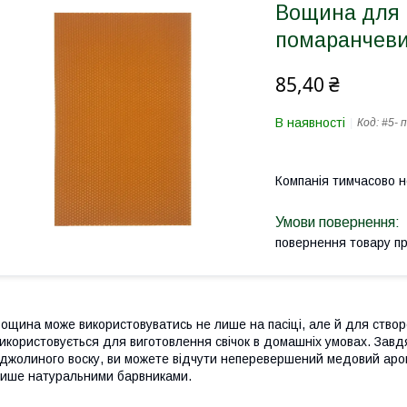
Вощина для 
помаранчеви
85,40 ₴
В наявності
Код:
#5- 
Компанія тимчасово 
повернення товару п
ощина може використовуватись не лише на пасіці, але й для ство
икористовується для виготовлення свічок в домашніх умовах. Завд
джолиного воску, ви можете відчути неперевершений медовий аро
ише натуральними барвниками.