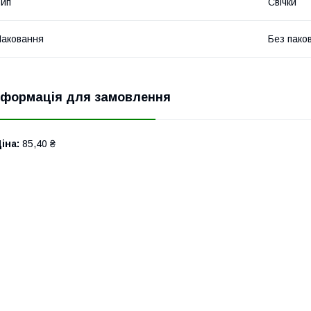
ип
Свічки
аковання
Без пако
нформація для замовлення
іна:
85,40 ₴