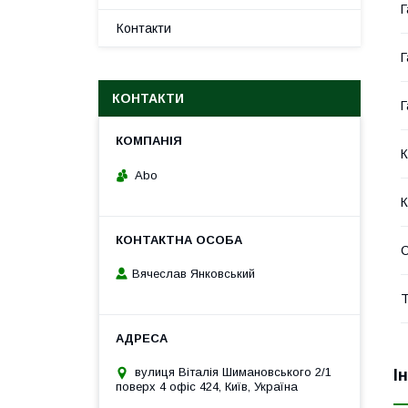
Г
Контакти
Г
КОНТАКТИ
Г
К
Abo
К
Вячеслав Янковський
Т
вулиця Віталія Шимановського 2/1
І
поверх 4 офіс 424, Київ, Україна