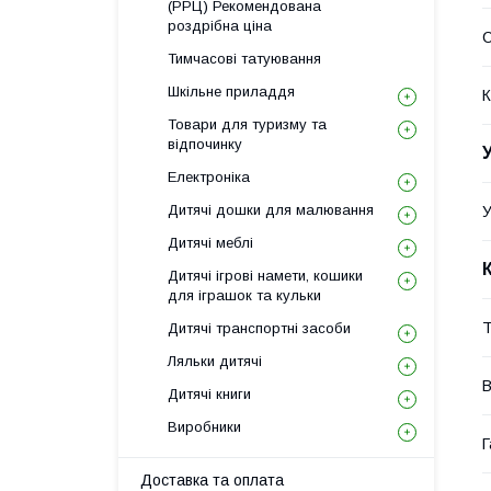
(РРЦ) Рекомендована
роздрібна ціна
С
Тимчасові татуювання
Шкільне приладдя
К
Товари для туризму та
відпочинку
Електроніка
Дитячі дошки для малювання
У
Дитячі меблі
Дитячі ігрові намети, кошики
для іграшок та кульки
Т
Дитячі транспортні засоби
Ляльки дитячі
В
Дитячі книги
Виробники
Г
Доставка та оплата