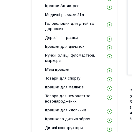
Іграшки Антистрес
Медичні рюкзаки 21л
Головоломки для дітей та
дорослих
Дерев'яні іграшки
Іграшки для дівчаток
Ручки, олівці, фломастери,
маркери
М'які іграшки
Товари для спорту
Іграшки для малюків
?
Товари для немовлят та
о
новонароджених
3
з
Іграшки для хлопчиків
я
з
Іграшкова дитяча зброя
Н
Дитячі конструктори