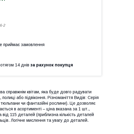
6-2
не приймає замовлення
ротягом 14 днів
за рахунок покупця
а справжнім квітам, яка буде довго радувати
полиці або підвіконня. Різноманіття Видів: Серія
и, тюльпани чи фантазійні рослини). Це дозволяє
ається в асортименті – ціна вказана за 1 шт.,
 від 115 деталей (приблизна кількість деталей
ьців. Логічне мислення та увагу до деталей.