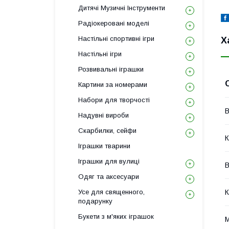
Дитячі Музичні Інструменти
Радіокеровані моделі
Настільні спортивні ігри
Х
Настільні ігри
Розвивальні іграшки
Картини за номерами
Набори для творчості
В
Надувні вироби
Скарбилки, сейфи
К
Іграшки тварини
Іграшки для вулиці
В
Одяг та аксесуари
Усе для священного,
К
подарунку
Букети з м'яких іграшок
М