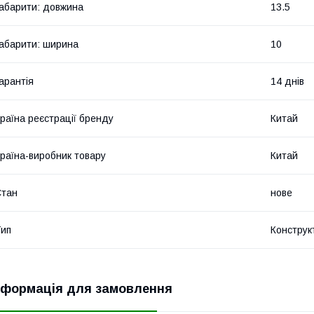
абарити: довжина
13.5
абарити: ширина
10
арантія
14 днів
раїна реєстрації бренду
Китай
раїна-виробник товару
Китай
Стан
нове
ип
Конструк
нформація для замовлення