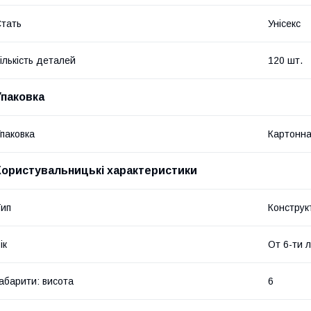
тать
Унісекс
ількість деталей
120 шт.
Упаковка
паковка
Картонна
Користувальницькі характеристики
ип
Конструк
ік
От 6-ти 
абарити: висота
6