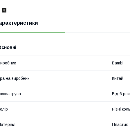
арактеристики
Основні
иробник
Bambi
раїна виробник
Китай
ікова група
Від 6 рок
олір
Різні кол
атеріал
Пластик