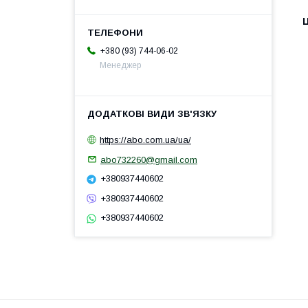
Ц
+380 (93) 744-06-02
Менеджер
https://abo.com.ua/ua/
abo732260@gmail.com
+380937440602
+380937440602
+380937440602