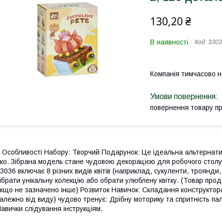
130,20 ₴
В наявності
Код:
3303
Компанія тимчасово 
повернення товару п
 Особливості Набору: Творчий Подарунок: Це ідеальна альтернатив
ко. Зібрана модель стане чудовою декорацією для робочого столу, 
3036 включає 8 різних видів квітів (наприклад, сукуленти, троянд
ібрати унікальну колекцію або обрати улюблену квітку. (Товар прод
кщо не зазначено інше) Розвиток Навичок: Складання конструктора
алежно від виду) чудово тренує: Дрібну моторику та спритність пал
авички слідування інструкціям.