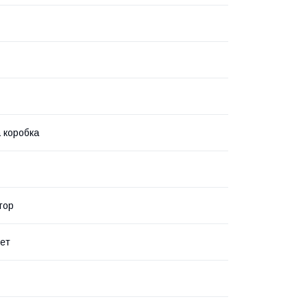
 коробка
тор
лет