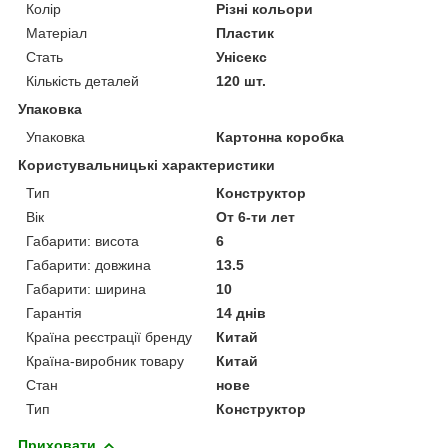
Колір
Різні кольори
Матеріал
Пластик
Стать
Унісекс
Кількість деталей
120 шт.
Упаковка
Упаковка
Картонна коробка
Користувальницькі характеристики
Тип
Конструктор
Вік
От 6-ти лет
Габарити: висота
6
Габарити: довжина
13.5
Габарити: ширина
10
Гарантія
14 днів
Країна реєстрації бренду
Китай
Країна-виробник товару
Китай
Стан
нове
Тип
Конструктор
Приховати