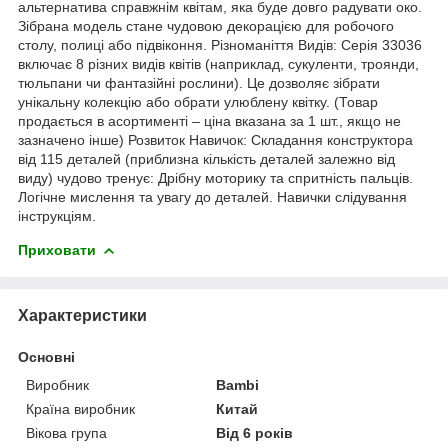
альтернатива справжнім квітам, яка буде довго радувати око.
Зібрана модель стане чудовою декорацією для робочого
столу, полиці або підвіконня. Різноманіття Видів: Серія 33036
включає 8 різних видів квітів (наприклад, сукуленти, троянди,
тюльпани чи фантазійні рослини). Це дозволяє зібрати
унікальну колекцію або обрати улюблену квітку. (Товар
продається в асортименті – ціна вказана за 1 шт., якщо не
зазначено інше) Розвиток Навичок: Складання конструктора
від 115 деталей (приблизна кількість деталей залежно від
виду) чудово тренує: Дрібну моторику та спритність пальців.
Логічне мислення та увагу до деталей. Навички слідування
інструкціям.
Приховати
Характеристики
Основні
Виробник
Bambi
Країна виробник
Китай
Вікова група
Від 6 років