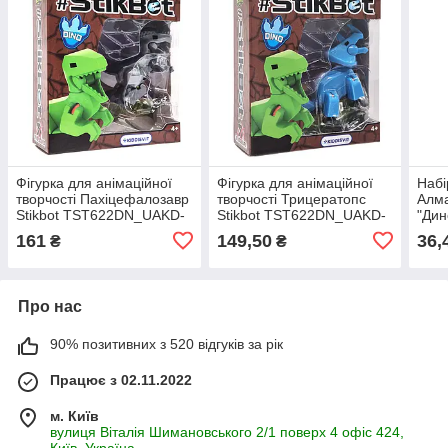
Фігурка для анімаційної
Фігурка для анімаційної
Набі
творчості Пахіцефалозавр
творчості Трицератопс
Алма
Stikbot TST622DN_UAKD-
Stikbot TST622DN_UAKD-
"Дин
1(Grey)
2(Blue)
FG24
161
149,50
36,
₴
₴
налі
Про нас
90% позитивних з 520 відгуків за рік
Працює з 02.11.2022
м. Київ
вулиця Віталія Шимановського 2/1 поверх 4 офіс 424,
Київ, Україна