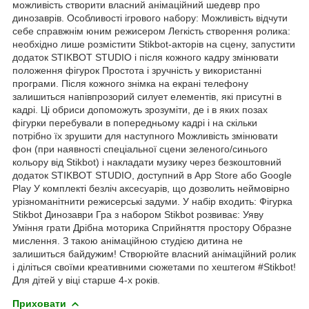
можливість створити власний анімаційний шедевр про
динозаврів. Особливості ігрового набору: Можливість відчути
себе справжнім юним режисером Легкість створення ролика:
необхідно лише розмістити Stikbot-акторів на сцену, запустити
додаток STIKBOT STUDIO і після кожного кадру змінювати
положення фігурок Простота і зручність у використанні
програми. Після кожного знімка на екрані телефону
залишиться напівпрозорий силует елементів, які присутні в
кадрі. Ці обриси допоможуть зрозуміти, де і в яких позах
фігурки перебували в попередньому кадрі і на скільки
потрібно їх зрушити для наступного Можливість змінювати
фон (при наявності спеціальної сцени зеленого/синього
кольору від Stikbot) і накладати музику через безкоштовний
додаток STIKBOT STUDIO, доступний в App Store або Google
Play У комплекті безліч аксесуарів, що дозволить неймовірно
урізноманітнити режисерські задуми. У набір входить: Фігурка
Stikbot Динозаври Гра з набором Stikbot розвиває: Уяву
Уміння грати Дрібна моторика Сприйняття простору Образне
мислення. З такою анімаційною студією дитина не
залишиться байдужим! Створюйте власний анімаційний ролик
і діліться своїми креативними сюжетами по хештегом #Stikbot!
Для дітей у віці старше 4-х років.
Приховати