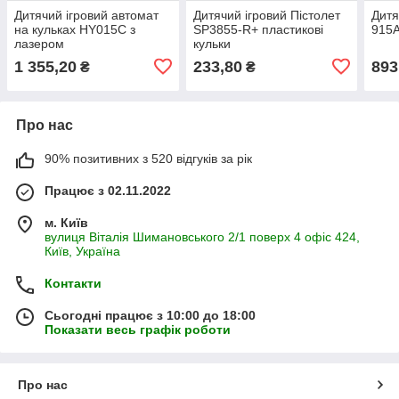
Дитячий ігровий автомат
Дитячий ігровий Пістолет
Дитя
на кульках HY015C з
SP3855-R+ пластикові
915А
лазером
кульки
1 355,20
233,80
893
₴
₴
Про нас
90% позитивних з 520 відгуків за рік
Працює з 02.11.2022
м. Київ
вулиця Віталія Шимановського 2/1 поверх 4 офіс 424,
Київ, Україна
Контакти
Сьогодні працює з 10:00 до 18:00
Показати весь графік роботи
Про нас