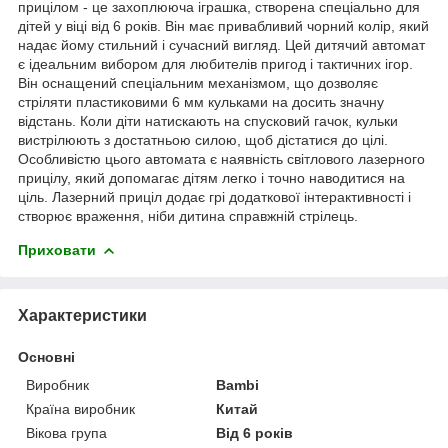
прицілом - це захоплююча іграшка, створена спеціально для
дітей у віці від 6 років. Він має привабливий чорний колір, який
надає йому стильний і сучасний вигляд. Цей дитячий автомат
є ідеальним вибором для любителів пригод і тактичних ігор.
Він оснащений спеціальним механізмом, що дозволяє
стріляти пластиковими 6 мм кульками на досить значну
відстань. Коли діти натискають на спусковий гачок, кульки
вистрілюють з достатньою силою, щоб дістатися до цілі.
Особливістю цього автомата є наявність світлового лазерного
прицілу, який допомагає дітям легко і точно наводитися на
ціль. Лазерний приціл додає грі додаткової інтерактивності і
створює враження, ніби дитина справжній стрілець.
Приховати
Характеристики
Основні
Виробник
Bambi
Країна виробник
Китай
Вікова група
Від 6 років