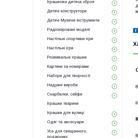
Іграшкова дитяча зброя
д
Дитячі конструктори
Дитячі Музичні Інструменти
Радіокеровані моделі
Настільні спортивні ігри
Х
Настільні ігри
Розвивальні іграшки
Картини за номерами
Набори для творчості
Надувні вироби
В
Скарбилки, сейфи
К
Іграшки тварини
Іграшки для вулиці
Одяг та аксесуари
Усе для священного,
В
подарунку