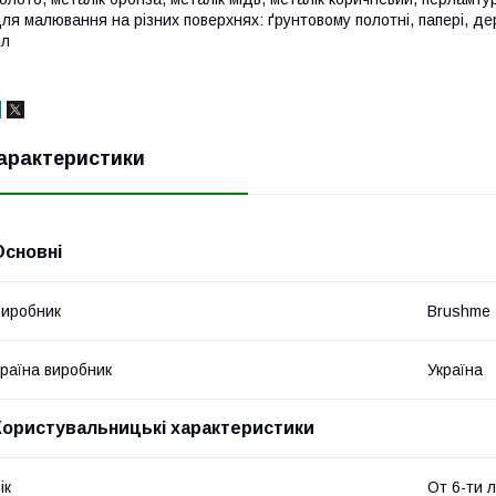
ля малювання на різних поверхнях: ґрунтовому полотні, папері, де
мл
арактеристики
Основні
иробник
Brushme
раїна виробник
Україна
Користувальницькі характеристики
ік
От 6-ти 