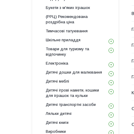
Букети з м'яких іграшок
В
(РРЦ) Рекомендована
роздрібна ціна
Г
Тимчасові татуювання
Шкільне приладдя
Г
Товари для туризму та
відпочинку
Г
Електроніка
Дитячі дошки для малювання
Г
Дитячі меблі
Дитячі ігрові намети, кошики
К
для іграшок та кульки
Дитячі транспортні засоби
С
Ляльки дитячі
Дитячі книги
Виробники