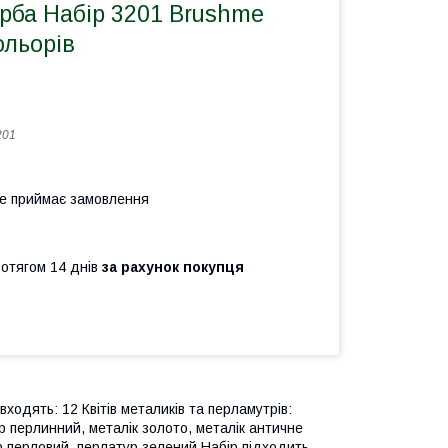
рба Набір 3201 Brushme
ольорів
201
не приймає замовлення
ротягом 14 днів
за рахунок покупця
ходять: 12 Квітів металиків та перламутрів:
р перлинний, металік золото, металік античне
ур перловий, перлатур зелений Набір підходить