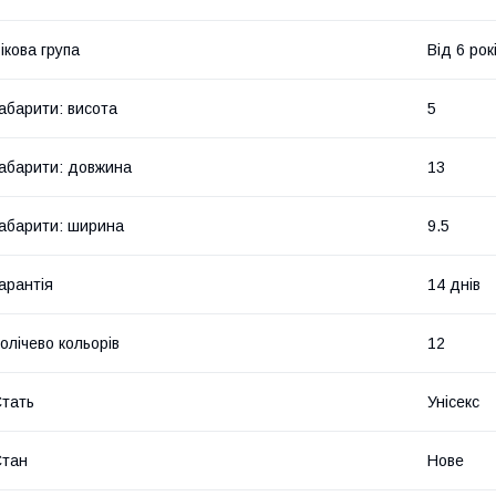
ікова група
Від 6 рок
абарити: висота
5
абарити: довжина
13
абарити: ширина
9.5
арантія
14 днів
олічево кольорів
12
тать
Унісекс
Стан
Нове