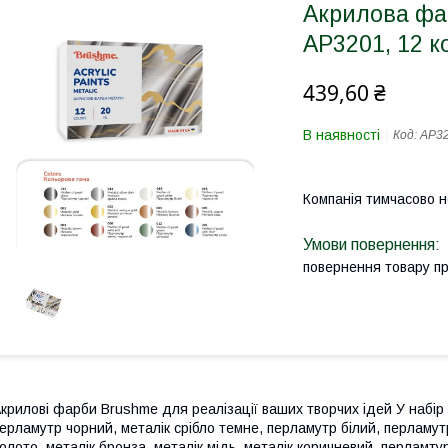
Акрилова фа
AP3201, 12 к
439,60 ₴
В наявності
Код:
AP3
Компанія тимчасово 
повернення товару п
крилові фарби Brushme для реалізації ваших творчих ідей У набір в
ерламутр чорний, металік срібло темне, перламутр білий, перламут
олото, металік бронза, металік мідь, металік коричневий, перламт