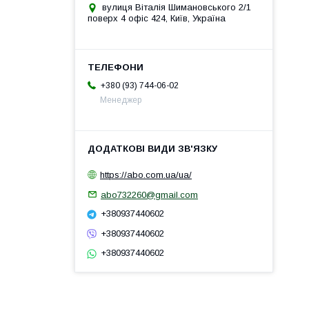
вулиця Віталія Шимановського 2/1
поверх 4 офіс 424, Київ, Україна
+380 (93) 744-06-02
Менеджер
https://abo.com.ua/ua/
abo732260@gmail.com
+380937440602
+380937440602
+380937440602