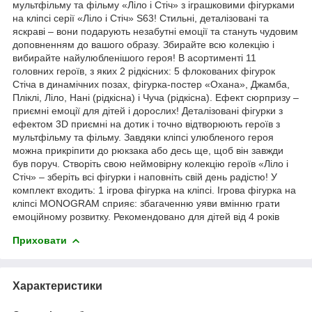
мультфільму та фільму «Ліло і Стіч» з іграшковими фігурками
на кліпсі серії «Ліло і Стіч» S63! Стильні, деталізовані та
яскраві – вони подарують незабутні емоції та стануть чудовим
доповненням до вашого образу. Збирайте всю колекцію і
вибирайте найулюбленішого героя! В асортименті 11
головних героїв, з яких 2 рідкісних: 5 флокованих фігурок
Стіча в динамічних позах, фігурка-постер «Охана», Джамба,
Пліклі, Ліло, Нані (рідкісна) і Чуча (рідкісна). Ефект сюрпризу –
приємні емоції для дітей і дорослих! Деталізовані фігурки з
ефектом 3D приємні на дотик і точно відтворюють героїв з
мультфільму та фільму. Завдяки кліпсі улюбленого героя
можна прикріпити до рюкзака або десь ще, щоб він завжди
був поруч. Створіть свою неймовірну колекцію героїв «Ліло і
Стіч» – зберіть всі фігурки і наповніть свій день радістю! У
комплект входить: 1 ігрова фігурка на кліпсі. Ігрова фігурка на
кліпсі MONOGRAM сприяє: збагаченню уяви вмінню грати
емоційному розвитку. Рекомендовано для дітей від 4 років
Приховати
Характеристики