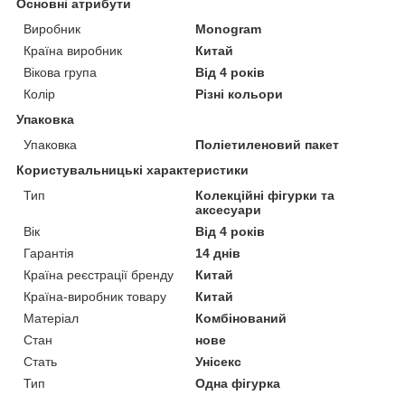
Основні атрибути
Виробник
Monogram
Країна виробник
Китай
Вікова група
Від 4 років
Колір
Різні кольори
Упаковка
Упаковка
Поліетиленовий пакет
Користувальницькі характеристики
Тип
Колекційні фігурки та
аксесуари
Вік
Від 4 років
Гарантія
14 днів
Країна реєстрації бренду
Китай
Країна-виробник товару
Китай
Матеріал
Комбінований
Стан
нове
Стать
Унісекс
Тип
Одна фігурка