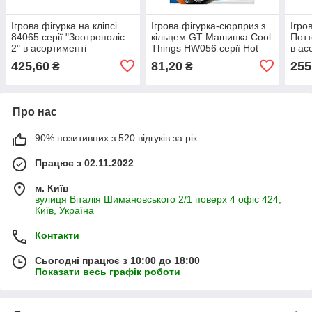
Ігрова фігурка на кліпсі
Ігрова фігурка-сюрприз з
Ігро
84065 серії "Зоотрополіс
кільцем GT Машинка Cool
Потт
2" в асортименті
Things HW056 серії Hot
в ас
Wheels в асортименті
425,60
81,20
255
₴
₴
Про нас
90% позитивних з 520 відгуків за рік
Працює з 02.11.2022
м. Київ
вулиця Віталія Шимановського 2/1 поверх 4 офіс 424,
Київ, Україна
Контакти
Сьогодні працює з 10:00 до 18:00
Показати весь графік роботи