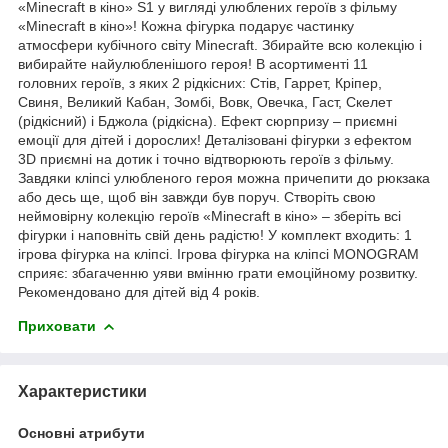
«Minecraft в кіно» S1 у вигляді улюблених героїв з фільму
«Minecraft в кіно»! Кожна фігурка подарує частинку
атмосфери кубічного світу Minecraft. Збирайте всю колекцію і
вибирайте найулюбленішого героя! В асортименті 11
головних героїв, з яких 2 рідкісних: Стів, Гаррет, Кріпер,
Свиня, Великий Кабан, Зомбі, Вовк, Овечка, Гаст, Скелет
(рідкісний) і Бджола (рідкісна). Ефект сюрпризу – приємні
емоції для дітей і дорослих! Деталізовані фігурки з ефектом
3D приємні на дотик і точно відтворюють героїв з фільму.
Завдяки кліпсі улюбленого героя можна причепити до рюкзака
або десь ще, щоб він завжди був поруч. Створіть свою
неймовірну колекцію героїв «Minecraft в кіно» – зберіть всі
фігурки і наповніть свій день радістю! У комплект входить: 1
ігрова фігурка на кліпсі. Ігрова фігурка на кліпсі MONOGRAM
сприяє: збагаченню уяви вмінню грати емоційному розвитку.
Рекомендовано для дітей від 4 років.
Приховати
Характеристики
Основні атрибути