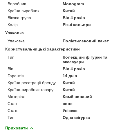
Виробник
Monogram
Країна виробник
Китай
Вікова група
Від 4 років
Колір
Різні кольори
Упаковка
Упаковка
Поліетиленовий пакет
Користувальницькі характеристики
Тип
Колекційні фігурки та
аксесуари
Вік
Від 4 років
Гарантія
14 днів
Країна реєстрації бренду
Китай
Країна-виробник товару
Китай
Матеріал
Комбінований
Стан
нове
Стать
Унісекс
Тип
Одна фігурка
Приховати