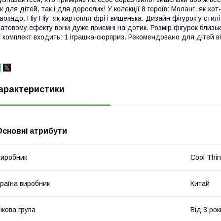
к для дітей, так і для дорослих! У колекції 8 героїв: Моланг, як хот-
вокадо. Піу Піу, як картопля-фрі і вишенька. Дизайн фігурок у сти
атовому ефекту вони дуже приємні на дотик. Розмір фігурок близько 
 комплект входить: 1 іграшка-сюрприз. Рекомендовано для дітей від
арактеристики
Основні атрибути
иробник
Cool Thi
раїна виробник
Китай
ікова група
Від 3 рок