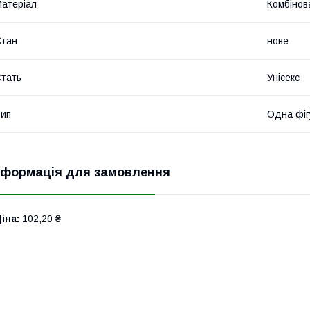
атеріал
Комбінов
Стан
нове
тать
Унісекс
ип
Одна фіг
нформація для замовлення
іна:
102,20 ₴