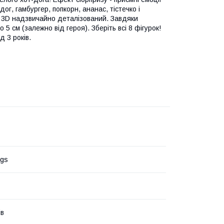
дог, гамбургер, попкорн, ананас, тістечко і
лі 3D надзвичайно деталізований. Завдяки
5 см (залежно від героя). Зберіть всі 8 фігурок!
 3 років.
ngs
ів