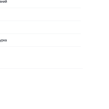
аний
урка