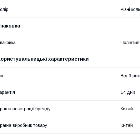
олір
Різні кол
Упаковка
паковка
Поліетил
Користувальницькі характеристики
ік
Від 3 рок
арантія
14 днів
раїна реєстрації бренду
Китай
раїна-виробник товару
Китай