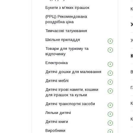
Букети з м'яких іграшок
К
(РРЦ) Рекомендована
роздрібна ціна
Тимчасові татуювання
Шкільне приладдя
У
Товари для туризму та
відпочинку
Електроніка
Дитячі дошки для малювання
В
Дитячі меблі
Г
Дитячі ігрові намети, кошики
для іграшок та кульки
К
Дитячі транспортні засоби
Ляльки дитячі
К
Дитячі книги
Виробники