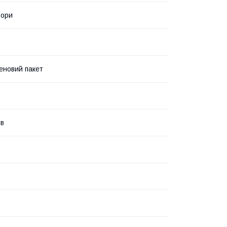
ьори
еновий пакет
ів