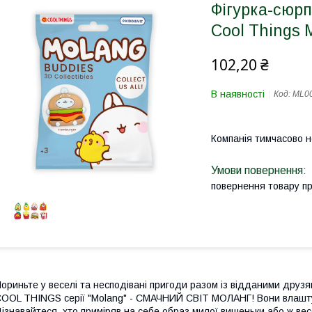
Фігурка-сюрп
Cool Things 
102,20 ₴
В наявності
Код:
ML0
Компанія тимчасово 
повернення товару п
ориньте у веселі та несподівані пригоди разом із відданими друзя
OOL THINGS серії "Molang" - СМАЧНИЙ СВІТ МОЛАНГ! Вони влаштув
ізнавайтеся, хто приміряв на себе образ милої вишеньки або ж вес