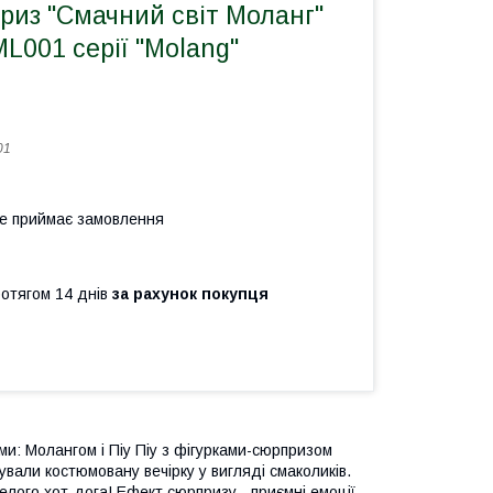
риз "Смачний світ Моланг"
ML001 серії "Molang"
01
не приймає замовлення
ротягом 14 днів
за рахунок покупця
ми: Молангом і Піу Піу з фігурками-сюрпризом
али костюмовану вечірку у вигляді смаколиків.
елого хот-дога! Ефект сюрпризу - приємні емоції