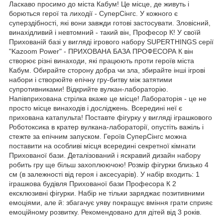
Ласкаво просимо до міста Кабум! Це місце, де живуть і
борються герої та лиходії - СуперСінгс. У кожного є
суперздібності, які вони завжди готові застосувати. Зловісний,
винахідливий і невтомний - такий він, Професор К! У своїй
Прихованій базі у вигляді ігрового набору SUPERTHINGS серії
"Kazoom Power" - ПРИХОВАНА БАЗА ПРОФЕСОРА К він
створює різні винаходи, які працюють проти героїв міста
Кабум. Обирайте сторону добра чи зла, збирайте інші ігрові
набори і створюйте епічну гру-битву між затятими
супротивниками! Відкрийте вулкан-лабораторію.
Напівприхована стрілка вкаже це місце! Лабораторія - це не
просто місце винаходів і досліджень. Всередині неї є
прихована катапульта! Поставте фігурку у вигляді іграшкового
Роботоксика в кратер вулкана-лабораторії, опустіть важіль і
стежте за епічним запуском. Героїв СуперСінгс можна
поставити на особливі місця всередині секретної кімнати
Прихованої бази. Деталізований і яскравий дизайн набору
робить гру ще більш захоплюючою! Розмір фігурки близько 4
см (в залежності від героя і аксесуарів). У набір входить: 1
іграшкова будівля Прихованої бази Професора К 2
ексклюзивні фігурки. Набір не тільки заряджає позитивними
емоціями, але й: збагачує уяву покращує вміння грати сприяє
емоційному розвитку. Рекомендовано для дітей від 3 років.