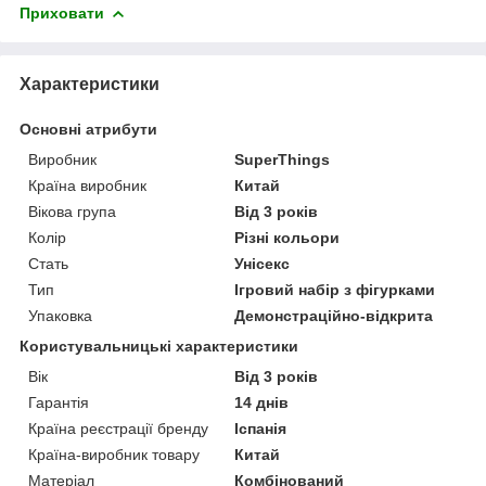
Приховати
Характеристики
Основні атрибути
Виробник
SuperThings
Країна виробник
Китай
Вікова група
Від 3 років
Колір
Різні кольори
Стать
Унісекс
Тип
Ігровий набір з фігурками
Упаковка
Демонстраційно-відкрита
Користувальницькі характеристики
Вік
Від 3 років
Гарантія
14 днів
Країна реєстрації бренду
Іспанія
Країна-виробник товару
Китай
Матеріал
Комбінований