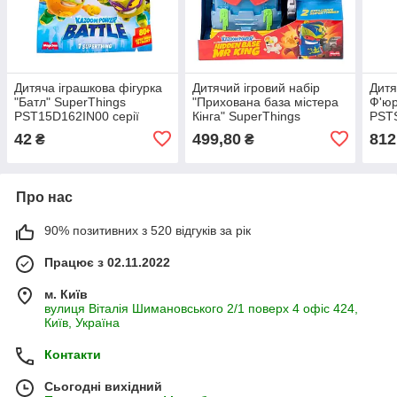
Дитяча іграшкова фігурка
Дитячий ігровий набір
Дитя
"Батл" SuperThings
"Прихована база містера
Ф'юр
PST15D162IN00 серії
Кінга" SuperThings
PSTS
"Kazoom Power"
PSTSP112IN240 серії
"Com
42
499,80
812
₴
₴
"Kazoom Power"
Про нас
90% позитивних з 520 відгуків за рік
Працює з 02.11.2022
м. Київ
вулиця Віталія Шимановського 2/1 поверх 4 офіс 424,
Київ, Україна
Контакти
Сьогодні вихідний