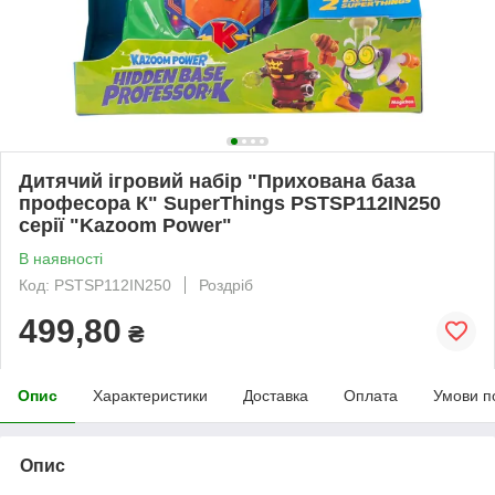
Дитячий ігровий набір "Прихована база
професора К" SuperThings PSTSP112IN250
серії "Kazoom Power"
В наявності
Код: PSTSP112IN250
Роздріб
499,80
₴
Опис
Характеристики
Доставка
Оплата
Умови п
Опис