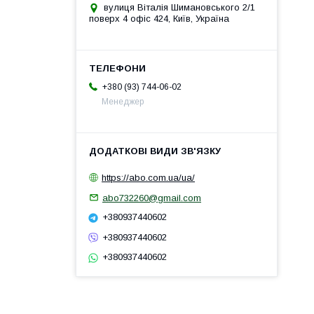
вулиця Віталія Шимановського 2/1
поверх 4 офіс 424, Київ, Україна
+380 (93) 744-06-02
Менеджер
https://abo.com.ua/ua/
abo732260@gmail.com
+380937440602
+380937440602
+380937440602