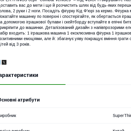
оставить вас до мети і ще й розчистить шлях від будь-яких перешко
олова, 2 руки і 2 ноги. Посадіть фігурку Кід Ф'юрі за кермо. Фігурк
окатайте машинку по поверхні і спостерігайте, як обертається ігр
а допомогою іграшкової булави і скейтборду вступайте в епічні бит
рикріпити до машинки. Деталізований дизайн з напівпрозорими е
абір входить: 1 іграшкова машина 1 ексклюзивна фігурка 1 іграшко
озитивними емоціями, але й: збагачує уяву покращує вміння грати
ітей від 3 років.
арактеристики
Основні атрибути
иробник
SuperThi