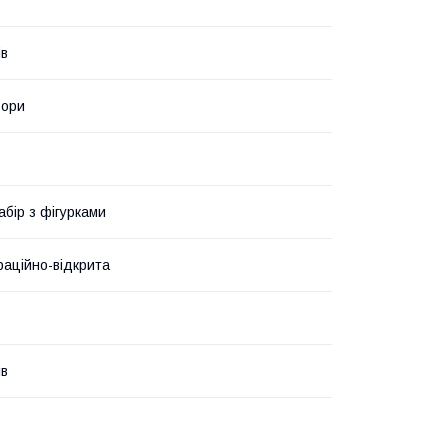
ів
ьори
абір з фігурками
аційно-відкрита
ів