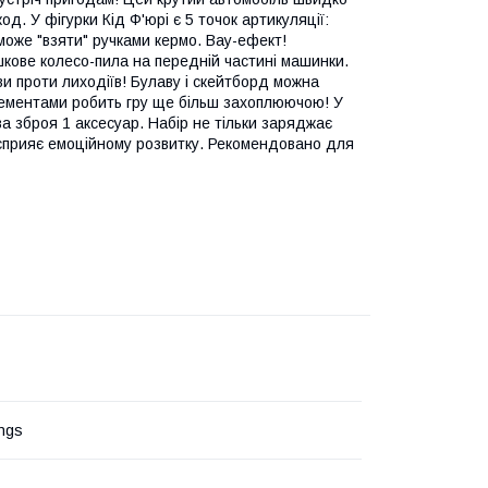
д. У фігурки Кід Ф'юрі є 5 точок артикуляції:
а може "взяти" ручками кермо. Вау-ефект!
ашкове колесо-пила на передній частині машинки.
ви проти лиходіїв! Булаву і скейтборд можна
лементами робить гру ще більш захоплюючою! У
ва зброя 1 аксесуар. Набір не тільки заряджає
 сприяє емоційному розвитку. Рекомендовано для
ngs