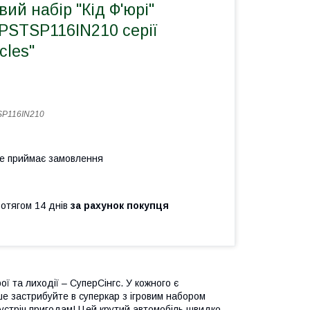
ий набір "Кід Ф'юрі"
PSTSP116IN210 серії
cles"
SP116IN210
не приймає замовлення
ротягом 14 днів
за рахунок покупця
ї та лиходії – СуперСінгс. У кожного є
ше застрибуйте в суперкар з ігровим набором
устріч пригодам! Цей крутий автомобіль швидко