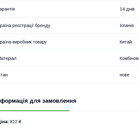
арантія
14 днів
раїна реєстрації бренду
Іспанія
раїна-виробник товару
Китай
атеріал
Комбінов
Стан
нове
нформація для замовлення
іна:
812 ₴