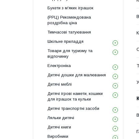
К
Букети з м'яких іграшок
В
(РРЦ) Рекомендована
роздрібна ціна
Тимчасові татуювання
К
Шкільне приладдя
С
Товари для туризму та
відпочинку
Електроніка
Т
Дитячі дошки для малювання
У
Дитячі меблі
Дитячі ігрові намети, кошики
для іграшок та кульки
Дитячі транспортні засоби
В
Ляльки дитячі
Дитячі книги
Г
Виробники