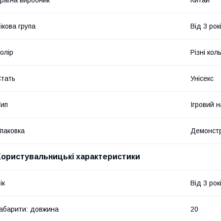
раїна виробник
Китай
ікова група
Від 3 рок
олір
Різні кол
тать
Унісекс
ип
Ігровий н
паковка
Демонстр
Користувальницькі характеристики
ік
Від 3 рок
абарити: довжина
20