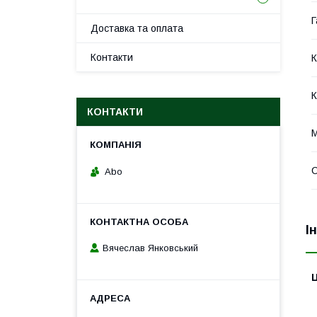
Г
Доставка та оплата
Контакти
К
К
КОНТАКТИ
М
Abo
І
Вячеслав Янковський
Ц