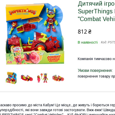
Дитячий ігров
SuperThings 
"Combat Vehi
812 ₴
В наявності
Код:
PST
Компанія тимчасово 
повернення товару п
аскаво просимо до міста Кабум! Це місце, де живуть і борються геро
уперздібності, які вони завжди готові застосувати. Вжж-вжж! Швид
UPERTHINGS серії "Combat Vehicles" – КІД ФЬЮРІ і вирушайте наз