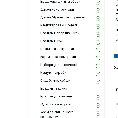
Іграшкова дитяча зброя
д
Дитячі конструктори
г
П
Дитячі Музичні Інструменти
З
п
Радіокеровані моделі
н
Настільні спортивні ігри
п
д
Настільні ігри
Розвивальні іграшки
Картини за номерами
Набори для творчості
Х
Надувні вироби
Скарбилки, сейфи
Іграшки тварини
Іграшки для вулиці
В
Одяг та аксесуари
Усе для священного,
подарунку