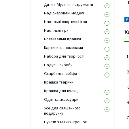
г
Дитячі Музичні Інструменти
Радіокеровані моделі
Настільні спортивні ігри
Настільні ігри
Х
Розвивальні іграшки
Картини за номерами
Набори для творчості
Надувні вироби
В
Скарбилки, сейфи
Іграшки тварини
К
Іграшки для вулиці
Одяг та аксесуари
В
Усе для священного,
подарунку
С
Букети з м'яких іграшок