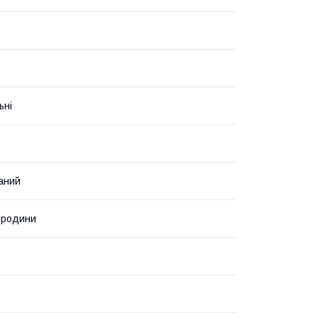
ьні
аний
ї родини