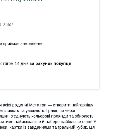
д:
21401
не приймає замовлення
ротягом 14 днів
за рахунок покупця
я всієї родини! Мета гри — створити найгарнішу
тливість та уважність. Гравці по черзі
ашки, з’єднують кольорові гірлянди та збирають
яятиме найяскравіше й набере найбільше очків! У
инки, картки із завданнями та гральний кубик. Ця