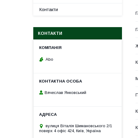
Контакти
Г
Г
КОНТАКТИ
Abo
К
М
Вячеслав Янковський
П
К
вулиця Віталія Шимановського 2/1
К
поверх 4 офіс 424, Київ, Україна