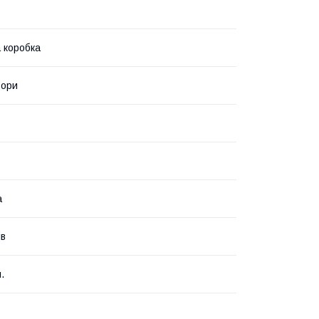
 коробка
ьори
а
ів
.