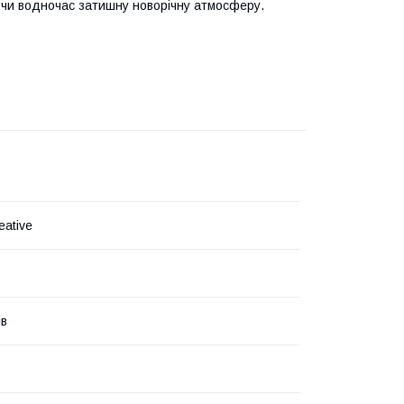
рюючи водночас затишну новорічну атмосферу.
eative
ів