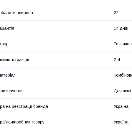
абарити: ширина
22
арантія
14 днів
Жанр
Розвивал
ількість гравців
2-4
атеріал
Комбінов
ризначення
Для всіє
раїна реєстрації бренда
Україна
раїна-виробник товару
Україна