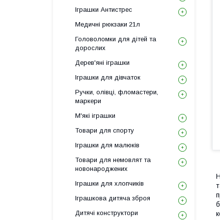
Іграшки Антистрес
Медичні рюкзаки 21л
Головоломки для дітей та
дорослих
Дерев'яні іграшки
Іграшки для дівчаток
Ручки, олівці, фломастери,
маркери
М'які іграшки
Товари для спорту
Іграшки для малюків
Товари для немовлят та
новонароджених
Н
Іграшки для хлопчиків
т
п
Іграшкова дитяча зброя
б
Дитячі конструктори
к