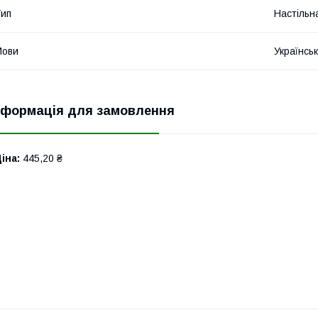
ип
Настільн
Мови
Українсь
нформація для замовлення
іна:
445,20 ₴