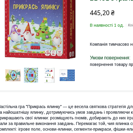
445,20 ₴
В наявності 1 од.
Ко
Компанія тимчасово 
повернення товару п
астільна гра "Прикрась ялинку" — це весела святкова стратегія дл
а найошатнішу ялинку, дотримуючись умов завдань і проявляючи кмі
рикрашають свої ялинки: розміщують гномів, добирають до них ігр
али за правильне виконання завдань. Перемагає той, чия ялинка с
омплекті: ігрове поле, основи-ялинки, сегменти-прикраси, фішки-ял