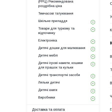
(РРЦ) Рекомендована
роздрібна ціна
Тимчасові татуювання
У
Шкільне приладдя
Товари для туризму та
К
відпочинку
Електроніка
Дитячі дошки для малювання
Дитячі меблі
В
Дитячі ігрові намети, кошики
для іграшок та кульки
Т
Дитячі транспортні засоби
Ляльки дитячі
В
Дитячі книги
Ч
Виробники
Доставка та оплата
Г