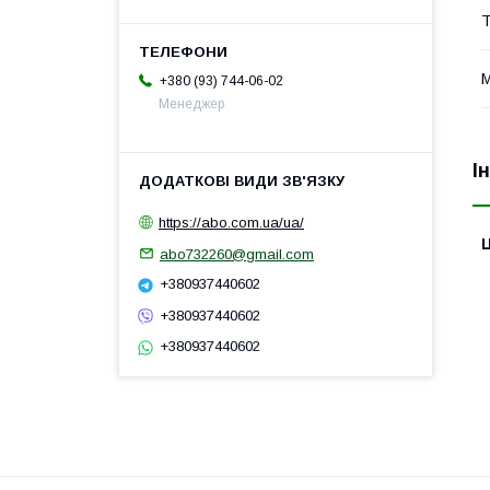
Т
+380 (93) 744-06-02
Менеджер
І
https://abo.com.ua/ua/
Ц
abo732260@gmail.com
+380937440602
+380937440602
+380937440602