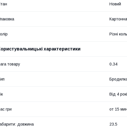
Стан
Новий
паковка
Картонна
олір
Різні кол
Користувальницькі характеристики
ага товару
0.34
ип
Бродилк
ік
Від 4 рок
ас гри
от 15 мин
абарити: довжина
23.5