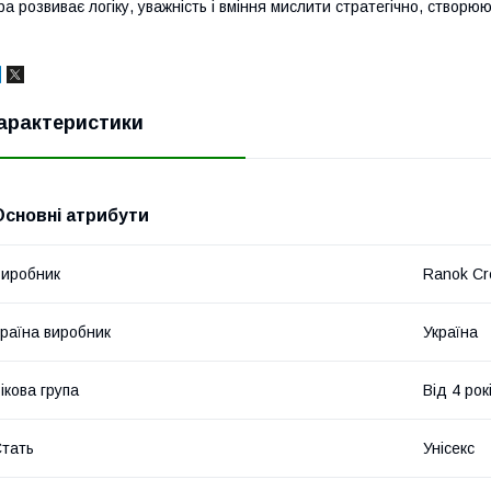
ра розвиває логіку, уважність і вміння мислити стратегічно, ство
арактеристики
Основні атрибути
иробник
Ranok Cr
раїна виробник
Україна
ікова група
Від 4 рок
тать
Унісекс